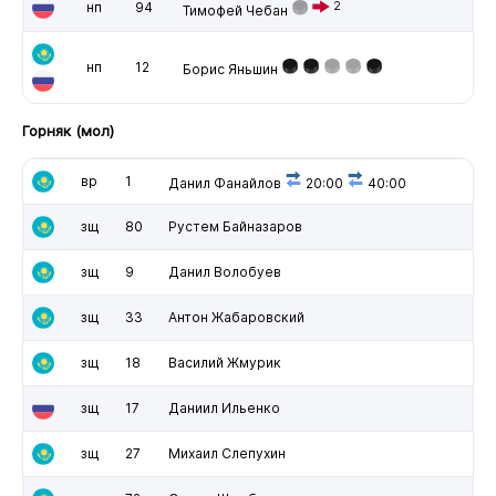
нп
94
2
Тимофей Чебан
нп
12
Борис Яньшин
Горняк (мол)
вр
1
Данил Фанайлов
20:00
40:00
зщ
80
Рустем Байназаров
зщ
9
Данил Волобуев
зщ
33
Антон Жабаровский
зщ
18
Василий Жмурик
зщ
17
Даниил Ильенко
зщ
27
Михаил Слепухин