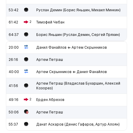
53:42
Руслан Демин (Борис Яньшин, Михаил Минкин)
61:42
2
Тимофей Чебан
64:37
Борис Яньшин (Руслан Демин, Сергей Пряхин)
20:00
Данил Фанайлов ⇐ Артем Скрынников
26:16
Артем Петраш
40:00
Артем Скрынников ⇐ Данил Фанайлов
Артем Петраш (Владислав Бухаршин, Алексей
41:56
Козорез)
49:16
2
Ерден Абрезов
50:06
Артем Петраш
55:37
Данат Аскаров (Денис Гафаров, Артур Алоян)