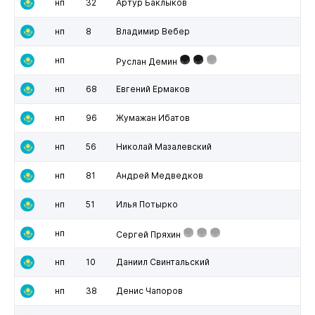
нп
32
Артур Баклыков
нп
8
Владимир Вебер
нп
Руслан Демин
нп
68
Евгений Ермаков
нп
96
Жумажан Ибатов
нп
56
Николай Мазалевский
нп
81
Андрей Медведков
нп
51
Илья Потырко
нп
Сергей Пряхин
нп
10
Даниил Свинтальский
нп
38
Денис Чапоров