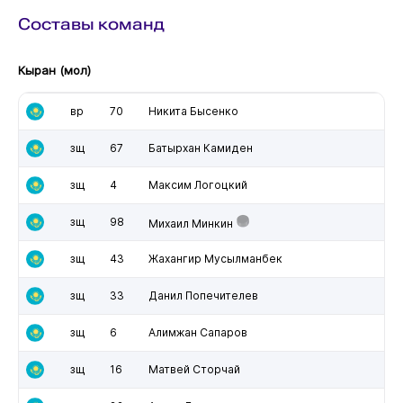
Составы команд
Кыран (мол)
вр
70
Никита Бысенко
зщ
67
Батырхан Камиден
зщ
4
Максим Логоцкий
зщ
98
Михаил Минкин
зщ
43
Жахангир Мусылманбек
зщ
33
Данил Попечителев
зщ
6
Алимжан Сапаров
зщ
16
Матвей Сторчай