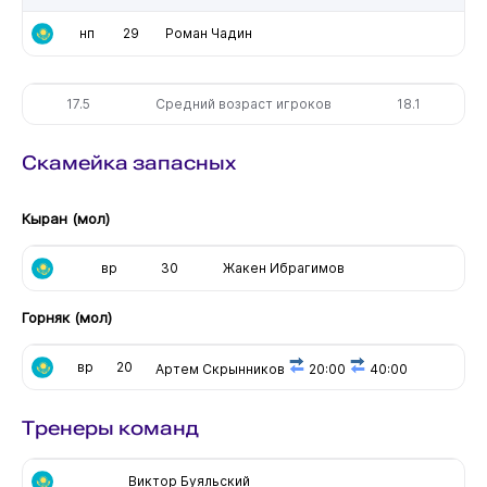
нп
29
Роман Чадин
17.5
Средний возраст игроков
18.1
Скамейка запасных
Кыран (мол)
вр
30
Жакен Ибрагимов
Горняк (мол)
вр
20
Артем Скрынников
20:00
40:00
Тренеры команд
Виктор Буяльский