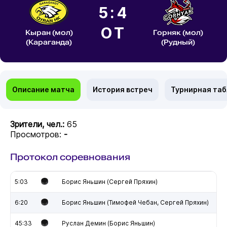
5:4
ОТ
Кыран (мол)
Горняк (мол)
(Караганда)
(Рудный)
Описание матча
История встреч
Турнирная та
Зрители, чел.:
65
Просмотров:
-
Протокол соревнования
5:03
Борис Яньшин (Сергей Пряхин)
6:20
Борис Яньшин (Тимофей Чебан, Сергей Пряхин)
45:33
Руслан Демин (Борис Яньшин)