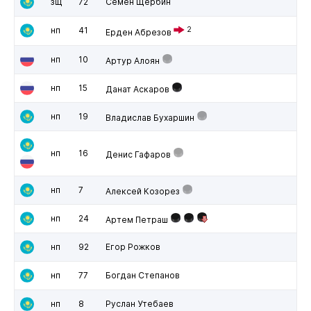
зщ
72
Семен Щербин
нп
41
2
Ерден Абрезов
нп
10
Артур Алоян
нп
15
Данат Аскаров
нп
19
Владислав Бухаршин
нп
16
Денис Гафаров
нп
7
Алексей Козорез
нп
24
Артем Петраш
нп
92
Егор Рожков
нп
77
Богдан Степанов
нп
8
Руслан Утебаев