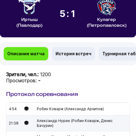
5:1
Иртыш
Кулагер
(Павлодар)
(Петропавловск)
Описание матча
История встреч
Турнирная та
Зрители, чел.:
1200
Просмотров:
-
Протокол соревнования
4:54
Робин Коварж (Александр Архипов)
Александр Нурек (Робин Коварж, Денис
21:38
Бачурин)