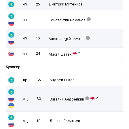
нп
25
Дмитрий Митенков
нп
Константин Романов
нп
16
Александр Храмков
нп
24
2
Михал Шатек
Кулагер
вр
35
Андрей Янков
2
зщ
33
Виталий Андрейкив
зщ
19
Даниил Васильев