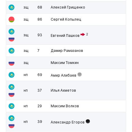
зщ
68
Алексей Грищенко
зщ
86
Сергей Копылец
2
зщ
93
Евгений Пашков
зщ
7
Дамир Рамазанов
зщ
Максим Томкин
нп
69
Амир Алибаев
нп
37
Илья Ахметов
нп
29
Максим Волков
нп
39
Александр Егоров