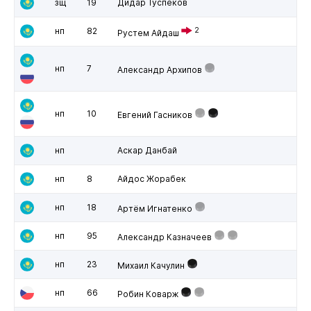
зщ
19
Дидар Туспеков
нп
82
2
Рустем Айдаш
нп
7
Александр Архипов
нп
10
Евгений Гасников
нп
Аскар Данбай
нп
8
Айдос Жорабек
нп
18
Артём Игнатенко
нп
95
Александр Казначеев
нп
23
Михаил Качулин
нп
66
Робин Коварж