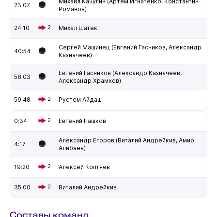
Михаил Качулин (Артём Игнатенко, Константин
23:07
Романов)
24:10
2
Михал Шатек
Сергей Машинец (Евгений Гасников, Александр
40:54
Казначеев)
Евгений Гасников (Александр Казначеев,
58:03
Александр Храмков)
59:48
2
Рустем Айдаш
0:34
2
Евгений Пашков
Александр Егоров (Виталий Андрейкив, Амир
4:17
Алибаев)
19:20
2
Алексей Коптяев
35:00
2
Виталий Андрейкив
Составы команд