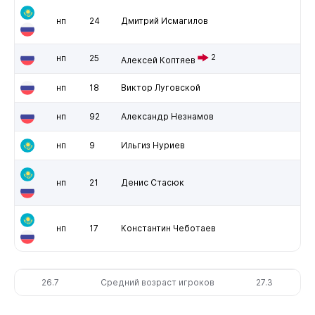
нп
24
Дмитрий Исмагилов
нп
25
2
Алексей Коптяев
нп
18
Виктор Луговской
нп
92
Александр Незнамов
нп
9
Ильгиз Нуриев
нп
21
Денис Стасюк
нп
17
Константин Чеботаев
26.7
Средний возраст игроков
27.3