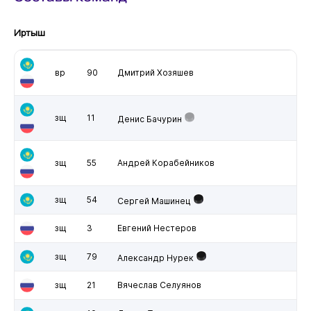
Иртыш
вр
90
Дмитрий Хозяшев
зщ
11
Денис Бачурин
зщ
55
Андрей Корабейников
зщ
54
Сергей Машинец
зщ
3
Евгений Нестеров
зщ
79
Александр Нурек
зщ
21
Вячеслав Селуянов