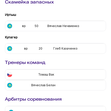
Скамейка запасных
Иртыш
вр
50
Вячеслав Нечвиенко
Кулагер
вр
20
Глеб Казаченко
Тренеры команд
Томаш Вак
Вячеслав Белан
Арбитры соревнования