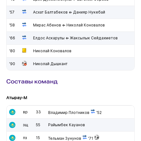
'57
Асхат Балтабеков ⇐ Данияр Нукебай
'58
Мирас Абенов ⇐ Николай Коновалов
'66
Елдос Аскарулы ⇐ Жаксылык Сейдахметов
'80
Николай Коновалов
'90
Николай Дышкант
Составы команд
Атырау-М
вр
33
Владимир Плотников
'52
зщ
55
Райымбек Кауанов
пз
15
Тельман Зунунов
'71