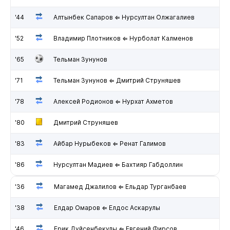
'44
Алтынбек Сапаров ⇐ Нурсултан Олжагалиев
'52
Владимир Плотников ⇐ Нурболат Калменов
'65
Тельман Зунунов
'71
Тельман Зунунов ⇐ Дмитрий Струняшев
'78
Алексей Родионов ⇐ Нурхат Ахметов
'80
Дмитрий Струняшев
'83
Айбар Нурыбеков ⇐ Ренат Галимов
'86
Нурсултан Мадиев ⇐ Бахтияр Габдоллин
'36
Магамед Джалилов ⇐ Ельдар Турганбаев
'38
Елдар Омаров ⇐ Елдос Аскарулы
'46
Ерик Дуйсенбекулы ⇐ Евгений Фирсов