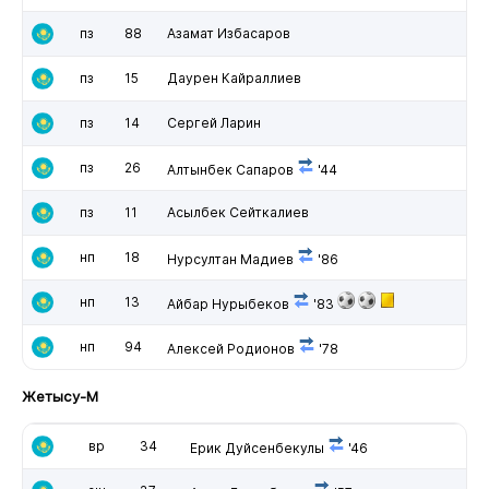
пз
88
Азамат Избасаров
пз
15
Даурен Кайраллиев
пз
14
Сергей Ларин
пз
26
Алтынбек Сапаров
'44
пз
11
Асылбек Сейткалиев
нп
18
Нурсултан Мадиев
'86
нп
13
Айбар Нурыбеков
'83
нп
94
Алексей Родионов
'78
Жетысу-М
вр
34
Ерик Дуйсенбекулы
'46