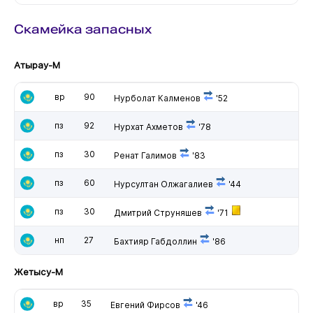
Скамейка запасных
Атырау-М
вр
90
Нурболат Калменов
'52
пз
92
Нурхат Ахметов
'78
пз
30
Ренат Галимов
'83
пз
60
Нурсултан Олжагалиев
'44
пз
30
Дмитрий Струняшев
'71
нп
27
Бахтияр Габдоллин
'86
Жетысу-М
вр
35
Евгений Фирсов
'46