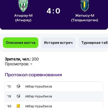
4:0
Атырау-М
Жетысу-М
(Атырау)
(Талдыкорган)
Описание матча
История встреч
Турнирная та
Зрители, чел.:
200
Просмотров:
-
Протокол соревнования
'15
Айбар Нурыбеков
'18
Айбар Нурыбеков
'40
Айбар Нурыбеков