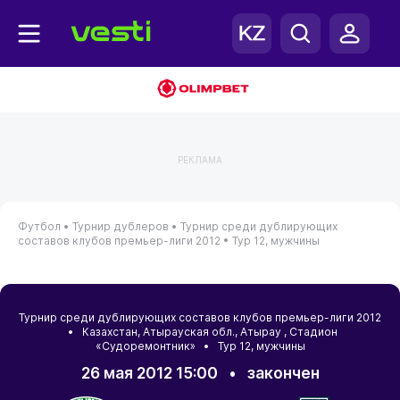
РЕКЛАМА
Футбол •
Турнир дублеров •
Турнир среди дублирующих
составов клубов премьер-лиги 2012 •
Тур 12, мужчины
Турнир среди дублирующих составов клубов премьер-лиги 2012
•
Казахстан
,
Атырауская обл.
,
Атырау
, Стадион
«Судоремонтник» • Тур 12, мужчины
26 мая 2012 15:00
•
закончен