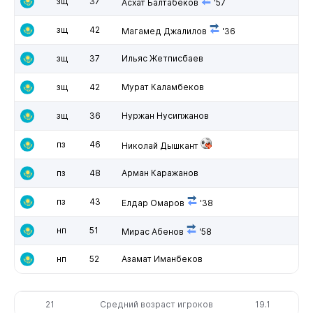
зщ
37
Асхат Балтабеков
'57
зщ
42
Магамед Джалилов
'36
зщ
37
Ильяс Жетписбаев
зщ
42
Мурат Каламбеков
зщ
36
Нуржан Нусипжанов
пз
46
Николай Дышкант
пз
48
Арман Каражанов
пз
43
Елдар Омаров
'38
нп
51
Мирас Абенов
'58
нп
52
Азамат Иманбеков
21
Средний возраст игроков
19.1