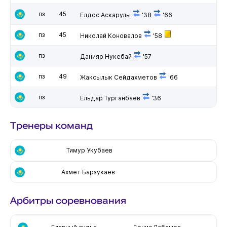
пз
45
Елдос Аскарулы
'38
'66
пз
45
Николай Коновалов
'58
пз
Данияр Нукебай
'57
пз
49
Жаксылык Сейдахметов
'66
пз
Ельдар Турганбаев
'36
Тренеры команд
Тимур Укубаев
Ахмет Барзукаев
Арбитры соревнования