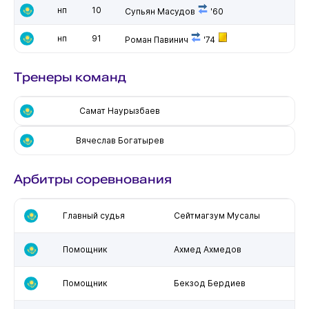
нп
10
Супьян Масудов
'60
нп
91
Роман Павинич
'74
Тренеры команд
Самат Наурызбаев
Вячеслав Богатырев
Арбитры соревнования
Главный судья
Сейтмагзум Мусалы
Помощник
Ахмед Ахмедов
Помощник
Бекзод Бердиев