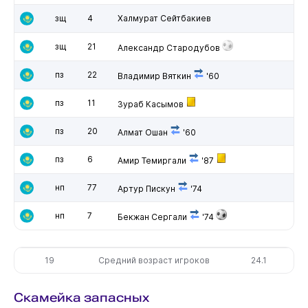
зщ
4
Халмурат Сейтбакиев
зщ
21
Александр Стародубов
пз
22
Владимир Вяткин
'60
пз
11
Зураб Касымов
пз
20
Алмат Ошан
'60
пз
6
Амир Темиргали
'87
нп
77
Артур Пискун
'74
нп
7
Бекжан Сергали
'74
19
Средний возраст игроков
24.1
Скамейка запасных