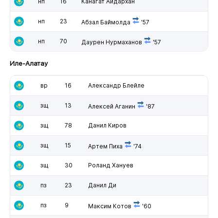
нп
16
Канагат Айдархан
нп
23
Абзал Баймолда
'57
нп
70
Даурен Нурмаханов
'57
Иле-Алатау
вр
16
Александр Блейле
зщ
13
Алексей Аганин
'87
зщ
78
Данил Киров
зщ
15
Артем Пиха
'74
зщ
30
Роланд Хануев
пз
23
Данил Ди
пз
9
Максим Котов
'60