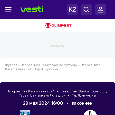
РЕКЛАМА
Футбол •
Вторая лига Казахстана по футболу •
Вторая лига
Казахстана 2024 •
Тур 8, мужчины
Вторая лига Казахстана 2024 •
Казахстан
,
Жамбылская обл.
,
Тараз
, Центральный стадион • Тур 8, мужчины
29 мая 2024 16:00
•
закончен