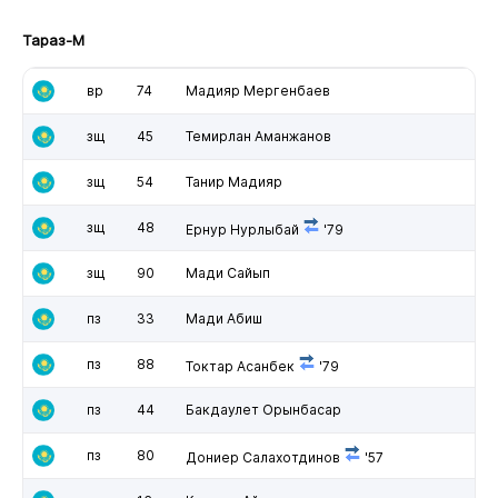
Тараз-М
вр
74
Мадияр Мергенбаев
зщ
45
Темирлан Аманжанов
зщ
54
Танир Мадияр
зщ
48
Ернур Нурлыбай
'79
зщ
90
Мади Сайып
пз
33
Мади Абиш
пз
88
Токтар Асанбек
'79
пз
44
Бакдаулет Орынбасар
пз
80
Дониер Салахотдинов
'57