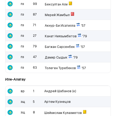
пз
99
Бексултан Али
пз
87
Мерей Жамбыл
пз
71
Акнур-Би Исатилла
'57
пз
27
Канат Ниязымбетов
'79
пз
79
Багжан Сарсенбек
'57
пз
47
Дамир Сыдык
'79
пз
63
Толеген Туребеков
'57
Иле-Алатау
вр
1
Андрей Шабанов
(к)
зщ
5
Артем Кузнецов
зщ
8
Шейхислам Кулахметов