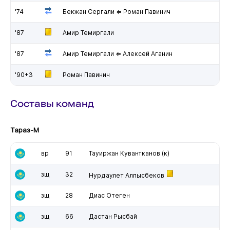
'74
Бекжан Сергали ⇐ Роман Павинич
'87
Амир Темиргали
'87
Амир Темиргали ⇐ Алексей Аганин
'90+3
Роман Павинич
Составы команд
Тараз-М
вр
91
Тауиржан Кувантканов
(к)
зщ
32
Нурдаулет Алпысбеков
зщ
28
Диас Отеген
зщ
66
Дастан Рысбай