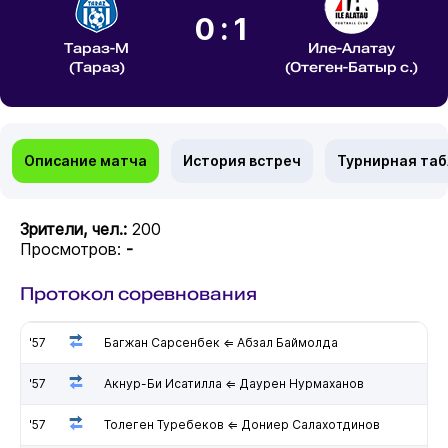
0:1
Тараз-М
Иле-Алатау
(Тараз)
(Отеген-Батыр с.)
Описание матча
История встреч
Турнирная та
Зрители, чел.:
200
Просмотров:
-
Протокол соревнования
'57
Багжан Сарсенбек ⇐ Абзал Баймолда
'57
Акнур-Би Исатилла ⇐ Даурен Нурмаханов
'57
Толеген Туребеков ⇐ Дониер Салахотдинов