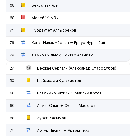
'68
Бексултан Али
'68
Мерей Жамбыл
'74
Нурдаулет Алпысбеков
'79
Канат Ниязымбетов ⇐ Ернур Нурлыбай
'79
Дамир Сыдык ⇐ Токтар Асанбек
'27
Бекжан Сергали (Александр Стародубов)
'50
Шейхислам Кулахметов
'60
Владимир Вяткин ⇐ Максим Котов
'60
Алмат Ошан ⇐ Супьян Масудов
'68
Зураб Касымов
'74
Артур Пискун ⇐ Артем Пиха