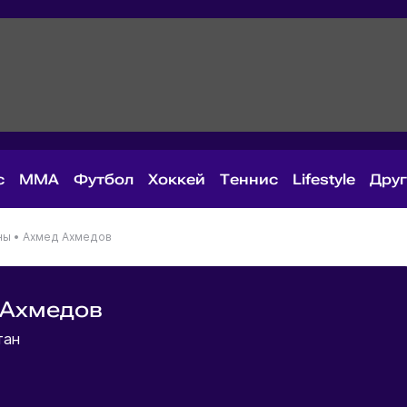
с
MMA
Футбол
Хоккей
Теннис
Lifestyle
Дру
ны
•
Ахмед Ахмедов
 Ахмедов
тан