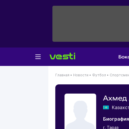
Бок
Главная
•
Новости
•
Футбол
•
Спортсме
Ахмед
Казахс
Биография
г. Тараз