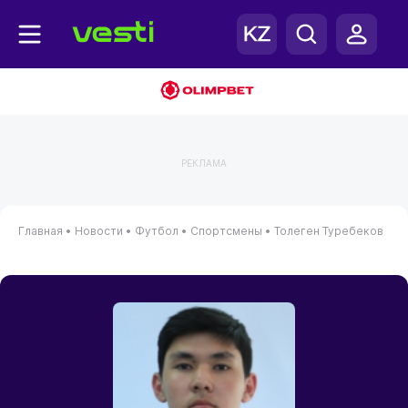
РЕКЛАМА
Главная
•
Новости
•
Футбол
•
Спортсмены
•
Толеген Туребеков