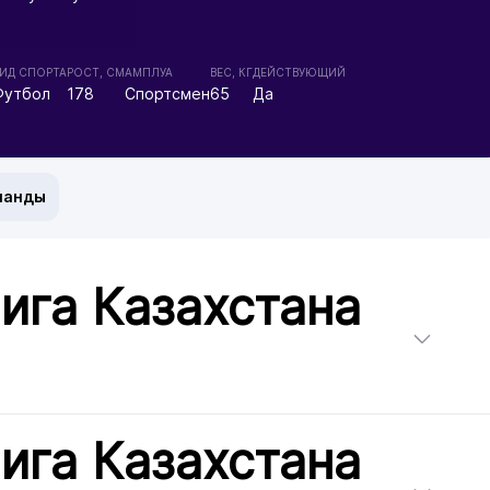
ИД СПОРТА
РОСТ, СМ
АМПЛУА
ВЕС, КГ
ДЕЙСТВУЮЩИЙ
Футбол
178
Спортсмен
65
Да
манды
ига Казахстана
ига Казахстана