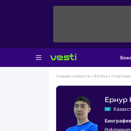
Бок
Главная
•
Новости
•
Футбол
•
Спортсме
Ернур
Казахс
Биография
Информация 