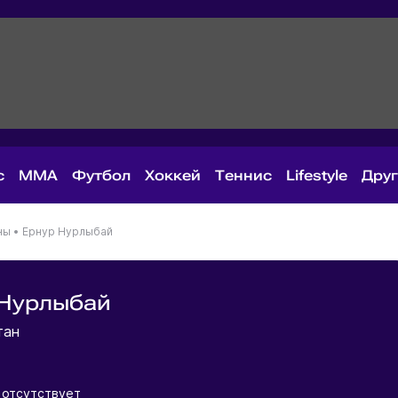
с
MMA
Футбол
Хоккей
Теннис
Lifestyle
Дру
ны
•
Ернур Нурлыбай
 Нурлыбай
тан
отсутствует