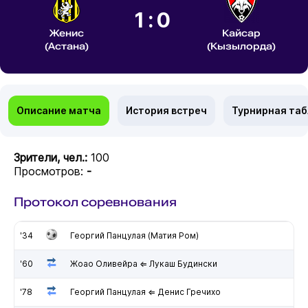
1:0
Женис
Кайсар
(Астана)
(Кызылорда)
Описание матча
История встреч
Турнирная та
Зрители, чел.:
100
Просмотров:
-
Протокол соревнования
'34
Георгий Панцулая (Матия Ром)
'60
Жоао Оливейра ⇐ Лукаш Будински
'78
Георгий Панцулая ⇐ Денис Гречихо