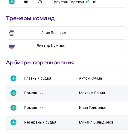
нп
79
Ерсултан Торекул
'86
Тренеры команд
Акис Вавалис
Виктор Кумыков
Арбитры соревнования
Главный судья
Антон Кучма
Помощник
Максим Панин
Помощник
Иван Гриценко
Резервный судья
Михаил Бильдинов