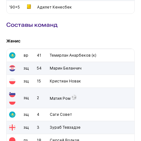
'90+5
Адилет Кенесбек
Составы команд
Женис
вр
41
Темирлан Анарбеков
(к)
зщ
54
Марин Беланчич
зщ
15
Кристиан Новак
зщ
2
Матия Ром
зщ
4
Саги Совет
зщ
3
Зураб Тевзадзе
пз
18
Сергей Волков