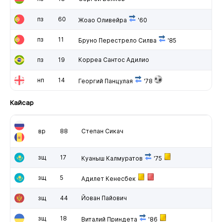
пз
60
Жоао Оливейра
'60
пз
11
Бруно Перестрело Силва
'85
пз
19
Корреа Сантос Адилио
нп
14
Георгий Панцулая
'78
Кайсар
вр
88
Степан Сикач
зщ
17
Куаныш Калмуратов
'75
зщ
5
Адилет Кенесбек
зщ
44
Йован Пайович
зщ
18
Виталий Приндета
'86