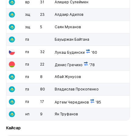
вр
31
Алишер Сулеймен
зщ
23
Алдаир Адилов
зщ
5
Саян Муканов
пз
Бауыржан Байтана
пз
32
Лукаш Будински
'60
пз
22
Денис Гречихо
'78
пз
8
Абай Жунусов
пз
80
Владислав Прокопенко
пз
17
Артем Черединов
'85
нп
9
Ян Труфанов
Кайсар