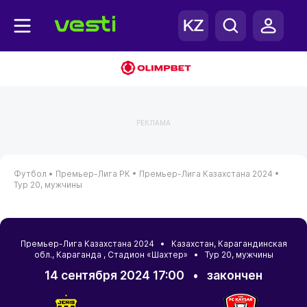
РЕКЛАМА
Футбол •
Премьер-Лига РК •
Премьер-Лига Казахстана 2024 •
Тур 20, мужчины
Премьер-Лига Казахстана 2024 •
Казахстан
,
Карагандинская
обл.
,
Караганда
, Стадион «Шахтер» • Тур 20, мужчины
14 сентября 2024 17:00
•
закончен