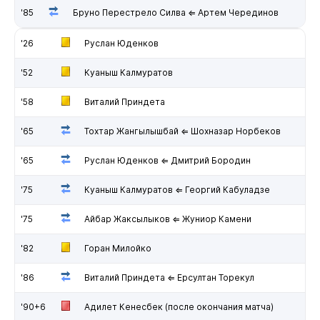
'85
Бруно Перестрело Силва ⇐ Артем Черединов
'26
Руслан Юденков
'52
Куаныш Калмуратов
'58
Виталий Приндета
'65
Тохтар Жангылышбай ⇐ Шохназар Норбеков
'65
Руслан Юденков ⇐ Дмитрий Бородин
'75
Куаныш Калмуратов ⇐ Георгий Кабуладзе
'75
Айбар Жаксылыков ⇐ Жуниор Камени
'82
Горан Милойко
'86
Виталий Приндета ⇐ Ерсултан Торекул
'90+6
Адилет Кенесбек (после окончания матча)