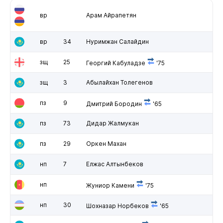
вр
Арам Айрапетян
вр
34
Нуримжан Салайдин
зщ
25
Георгий Кабуладзе
'75
зщ
3
Абылайхан Толегенов
пз
9
Дмитрий Бородин
'65
пз
73
Дидар Жалмукан
пз
29
Оркен Махан
нп
7
Елжас Алтынбеков
нп
Жуниор Камени
'75
нп
30
Шохназар Норбеков
'65