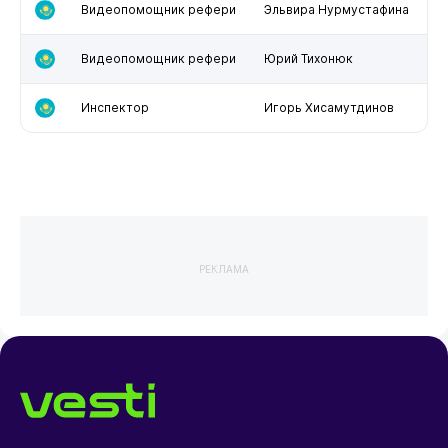
Видеопомощник рефери
Эльвира Нурмустафина
Видеопомощник рефери
Юрий Тихонюк
Инспектор
Игорь Хисамутдинов
РЕКЛАМА