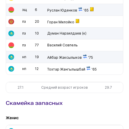
зщ
6
Руслан Юденков
'65
пз
20
Горан Милойко
пз
10
Думан Нарзилдаев
(к)
пз
77
Василий Совпель
нп
19
Айбар Жаксылыков
'75
нп
12
Тохтар Жангылышбай
'65
27.1
Средний возраст игроков
29.7
Скамейка запасных
Женис