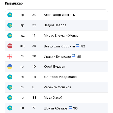
Кызылжар
вр
30
Александр Довгаль
вр
32
Вадим Петров
зщ
17
Мирас Елеукин(Женис)
зщ
35
Владислав Сорокин
'82
пз
20
Иракли Бугридзе
'85
пз
10
Юрий Бушман
пз
18
Жанторе Молдабаев
пз
8
Рафаиль Оспанов
пз
88
Мади Хасейн
нп
77
Шокан Абзалов
'65