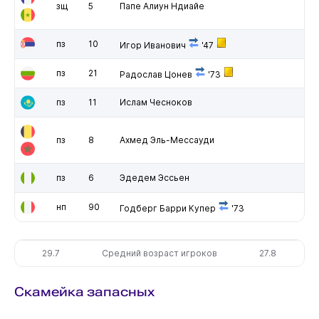
зщ
5
Папе Алиун Ндиайе
пз
10
Игор Иванович
'47
пз
21
Радослав Цонев
'73
пз
11
Ислам Чесноков
пз
8
Ахмед Эль-Мессауди
пз
6
Эдедем Эссьен
нп
90
Годберг Барри Купер
'73
29.7
Средний возраст игроков
27.8
Скамейка запасных