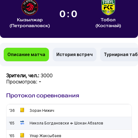
0:0
Кызылжар
Тобол
(Петропавловск)
(Костанай)
Описание матча
История встреч
Турнирная та
Зрители, чел.:
3000
Просмотров:
-
Протокол соревнования
'36
Зоран Нижич
'65
Никола Богдановски ⇐ Шокан Абзалов
'65
Улар Жаксыбаев