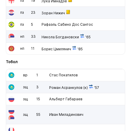
пз
19
Лука Имнадзе
пз
23
Зоран Нижич
пз
5
Рафаэль Сабино Дос Сантос
нп
33
Никола Богдановски
'65
нп
11
Борис Цмилянич
'85
Тобол
вр
1
Стас Покатилов
зщ
3
Роман Асранкулов
(к)
'57
зщ
15
Альберт Габараев
зщ
55
Иван Миладинович