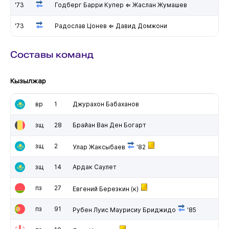
'73
Годберг Барри Купер ⇐ Жаслан Жумашев
'73
Радослав Цонев ⇐ Давид Домжони
Составы команд
Кызылжар
вр
1
Джурахон Бабаханов
зщ
28
Брайан Ван Ден Богарт
зщ
2
Улар Жаксыбаев
'82
зщ
14
Ардак Саулет
пз
27
Евгений Березкин
(к)
пз
91
Рубен Луис Маурисиу Бриджидо
'85