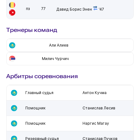
пз
77
Давид Борис Энен
'47
Тренеры команд
Али Алиев
Милич Чурчич
Арбитры соревнования
Главный судья
Антон Кучма
Помощник
Станислав Лесив
Помощник
Наргис Магау
Резервный судья
Станислав Пучков