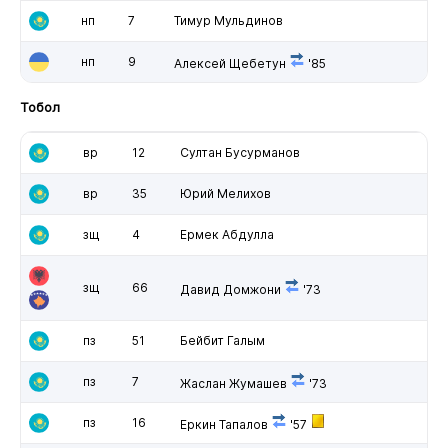
нп
7
Тимур Мульдинов
нп
9
Алексей Щебетун
'85
Тобол
вр
12
Султан Бусурманов
вр
35
Юрий Мелихов
зщ
4
Ермек Абдулла
зщ
66
Давид Домжони
'73
пз
51
Бейбит Галым
пз
7
Жаслан Жумашев
'73
пз
16
Еркин Тапалов
'57