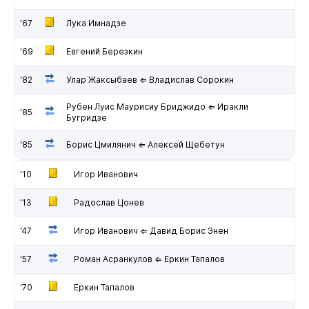
'67
Лука Имнадзе
'69
Евгений Березкин
'82
Улар Жаксыбаев ⇐ Владислав Сорокин
Рубен Луис Маурисиу Бриджидо ⇐ Иракли
'85
Бугридзе
'85
Борис Цмилянич ⇐ Алексей Щебетун
'10
Игор Иванович
'13
Радослав Цонев
'47
Игор Иванович ⇐ Давид Борис Энен
'57
Роман Асранкулов ⇐ Еркин Тапалов
'70
Еркин Тапалов