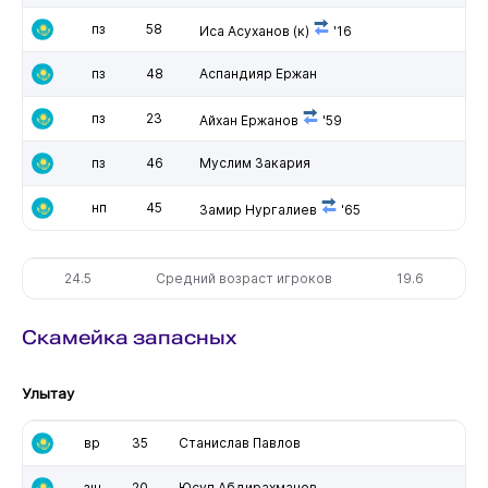
пз
58
Иса Асуханов
(к)
'16
пз
48
Аспандияр Ержан
пз
23
Айхан Ержанов
'59
пз
46
Муслим Закария
нп
45
Замир Нургалиев
'65
24.5
Средний возраст игроков
19.6
Скамейка запасных
Улытау
вр
35
Станислав Павлов
зщ
20
Юсуп Абдирахманов