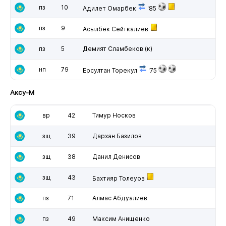
пз
10
Адилет Омарбек
'85
пз
9
Асылбек Сейткалиев
пз
5
Демият Сламбеков
(к)
нп
79
Ерсултан Торекул
'75
Аксу-М
вр
42
Тимур Носков
зщ
39
Дархан Базилов
зщ
38
Данил Денисов
зщ
43
Бахтияр Толеуов
пз
71
Алмас Абдуалиев
пз
49
Максим Анищенко