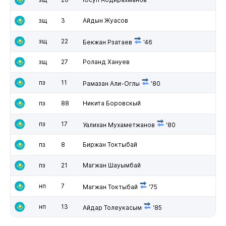
зщ
3
Айдын Жуасов
зщ
22
Бекжан Рзатаев
'46
зщ
27
Роланд Хануев
пз
11
Рамазан Али-Оглы
'80
пз
88
Никита Боровскый
пз
17
Уалихан Мухаметжанов
'80
пз
8
Биржан Токтыбай
пз
21
Магжан Шауымбай
нп
7
Магжан Токтыбай
'75
нп
13
Айдар Толеукасым
'85