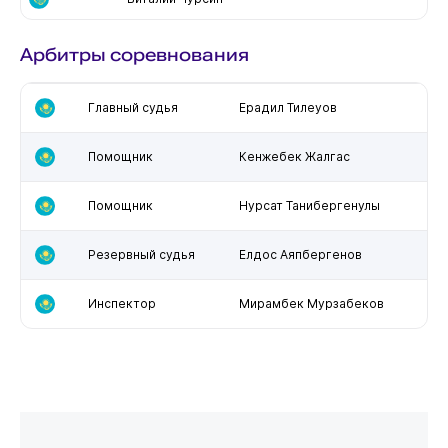
Арбитры соревнования
Главный судья
Ерадил Тилеуов
Помощник
Кенжебек Жалгас
Помощник
Нурсат Танибергенулы
Резервный судья
Елдос Аяпбергенов
Инспектор
Мирамбек Мурзабеков