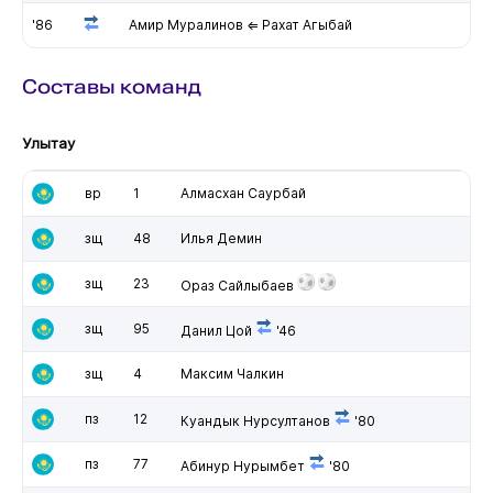
'86
Амир Муралинов ⇐ Рахат Агыбай
Составы команд
Улытау
вр
1
Алмасхан Саурбай
зщ
48
Илья Демин
зщ
23
Ораз Сайлыбаев
зщ
95
Данил Цой
'46
зщ
4
Максим Чалкин
пз
12
Куандык Нурсултанов
'80
пз
77
Абинур Нурымбет
'80