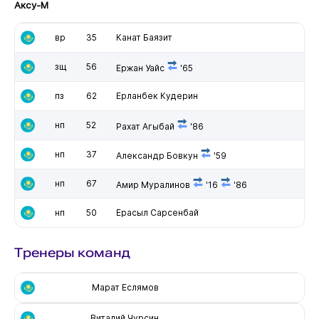
Аксу-М
вр
35
Канат Баязит
зщ
56
Ержан Уайс
'65
пз
62
Ерланбек Кудерин
нп
52
Рахат Агыбай
'86
нп
37
Александр Бовкун
'59
нп
67
Амир Муралинов
'16
'86
нп
50
Ерасыл Сарсенбай
Тренеры команд
Марат Еслямов
Виталий Чурсин