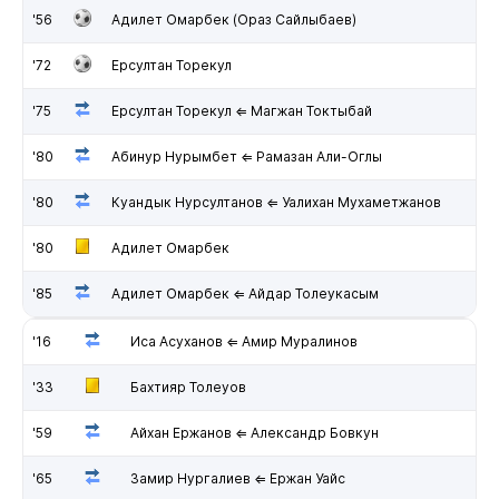
'56
Адилет Омарбек (Ораз Сайлыбаев)
'72
Ерсултан Торекул
'75
Ерсултан Торекул ⇐ Магжан Токтыбай
'80
Абинур Нурымбет ⇐ Рамазан Али-Оглы
'80
Куандык Нурсултанов ⇐ Уалихан Мухаметжанов
'80
Адилет Омарбек
'85
Адилет Омарбек ⇐ Айдар Толеукасым
'16
Иса Асуханов ⇐ Амир Муралинов
'33
Бахтияр Толеуов
'59
Айхан Ержанов ⇐ Александр Бовкун
'65
Замир Нургалиев ⇐ Ержан Уайс