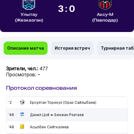
3:0
Улытау
Аксу-М
(Жезказган)
(Павлодар)
Описание матча
История встреч
Турнирная та
Зрители, чел.:
477
Просмотров:
-
Протокол соревнования
'2
Ерсултан Торекул (Ораз Сайлыбаев)
'46
Данил Цой ⇐ Бекжан Рзатаев
'48
Асылбек Сейткалиев