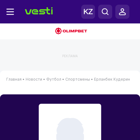
РЕКЛАМА
Главная
•
Новости
•
Футбол
•
Спортсмены
•
Ерланбек Кудерин