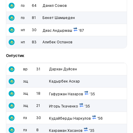
пз
64
Данил Сомов
пз
81
Бекет Шамшеден
нп
30
Диас Андырмаш
'67
нп
83
Алибек Оспанов
Онтустик
вр
31
Дархан Дуйсен
зщ
Кадырбек Аскар
зщ
18
Гафуржан Назаров
'35
зщ
21
Игорь Ткаченко
'35
пз
30
Кудайберды Наркулов
'56
пз
8
Кахраман Хасанов
'35