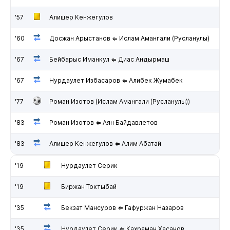
'57
Алишер Кенжегулов
'60
Досжан Арыстанов ⇐ Ислам Амангали (Русланулы)
'67
Бейбарыс Иманкул ⇐ Диас Андырмаш
'67
Нурдаулет Избасаров ⇐ Алибек Жумабек
'77
Роман Изотов (Ислам Амангали (Русланулы))
'83
Роман Изотов ⇐ Аян Байдавлетов
'83
Алишер Кенжегулов ⇐ Алим Абатай
'19
Нурдаулет Серик
'19
Биржан Токтыбай
'35
Бекзат Мансуров ⇐ Гафуржан Назаров
'35
Нурдаулет Серик ⇐ Кахраман Хасанов