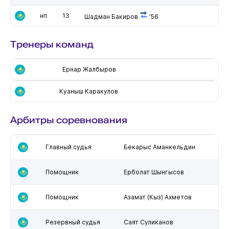
нп
13
Шадман Бакиров
'56
Тренеры команд
Ернар Жалбыров
Куаныш Каракулов
Арбитры соревнования
Главный судья
Бекарыс Аманкельдин
Помощник
Ерболат Шынгысов
Помощник
Азамат (Кыз) Ахметов
Резервный судья
Саят Суликанов