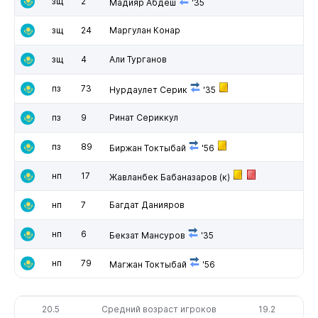
зщ
2
Мадияр Абдеш
'35
зщ
24
Маргулан Конар
зщ
4
Али Турганов
пз
73
Нурдаулет Серик
'35
пз
9
Ринат Сериккул
пз
89
Биржан Токтыбай
'56
нп
17
Жавланбек Бабаназаров
(к)
нп
7
Багдат Данияров
нп
6
Бекзат Мансуров
'35
нп
79
Магжан Токтыбай
'56
20.5
Средний возраст игроков
19.2