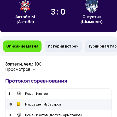
3:0
Актобе-М
Онтустик
(Актобе)
(Шымкент)
Описание матча
История встреч
Турнирная та
Зрители, чел.:
100
Просмотров:
-
Протокол соревнования
'4
Роман Изотов
'19
Нурдаулет Избасаров
'28
Роман Изотов (Досжан Арыстанов)