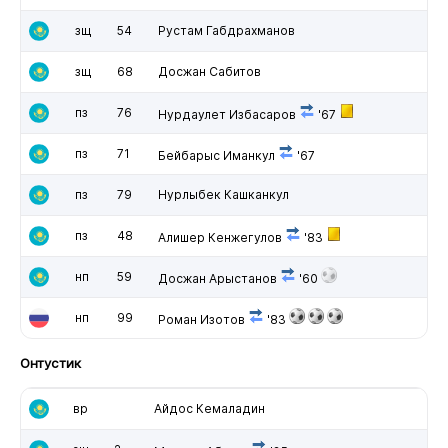
зщ
54
Рустам Габдрахманов
зщ
68
Досжан Сабитов
пз
76
Нурдаулет Избасаров
'67
пз
71
Бейбарыс Иманкул
'67
пз
79
Нурлыбек Кашканкул
пз
48
Алишер Кенжегулов
'83
нп
59
Досжан Арыстанов
'60
нп
99
Роман Изотов
'83
Онтустик
вр
Айдос Кемаладин