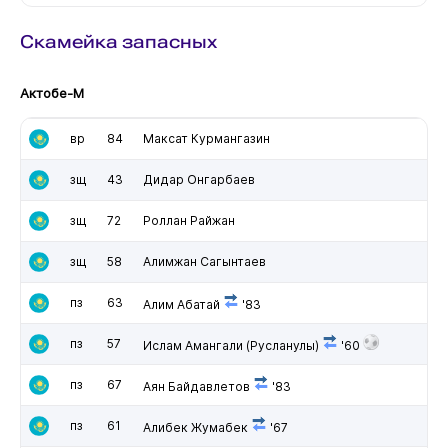
Скамейка запасных
Актобе-М
вр
84
Максат Курмангазин
зщ
43
Дидар Онгарбаев
зщ
72
Роллан Райжан
зщ
58
Алимжан Сагынтаев
пз
63
Алим Абатай
'83
пз
57
Ислам Амангали (Русланулы)
'60
пз
67
Аян Байдавлетов
'83
пз
61
Алибек Жумабек
'67