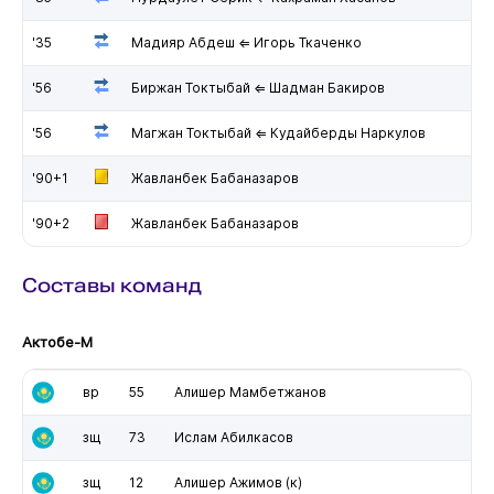
'35
Мадияр Абдеш ⇐ Игорь Ткаченко
'56
Биржан Токтыбай ⇐ Шадман Бакиров
'56
Магжан Токтыбай ⇐ Кудайберды Наркулов
'90+1
Жавланбек Бабаназаров
'90+2
Жавланбек Бабаназаров
Составы команд
Актобе-М
вр
55
Алишер Мамбетжанов
зщ
73
Ислам Абилкасов
зщ
12
Алишер Ажимов
(к)