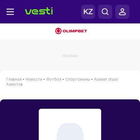
РЕКЛАМА
Главная
•
Новости
•
Футбол
•
Спортсмены
•
Азамат (Кыз)
Ахметов