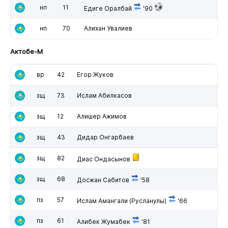
нп
11
Едиге Оралбай
'90
нп
70
Алихан Увалиев
Актобе-М
вр
42
Егор Жуков
зщ
73
Ислам Абилкасов
зщ
12
Алишер Ажимов
зщ
43
Дидар Онгарбаев
зщ
82
Диас Ондасынов
зщ
68
Досжан Сабитов
'58
пз
57
Ислам Амангали (Русланулы)
'66
пз
61
Алибек Жумабек
'81