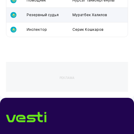
Помощник
Нурсат Танибергенулы
Резервный судья
Муратбек Халилов
Инспектор
Серик Кошкаров
РЕКЛАМА