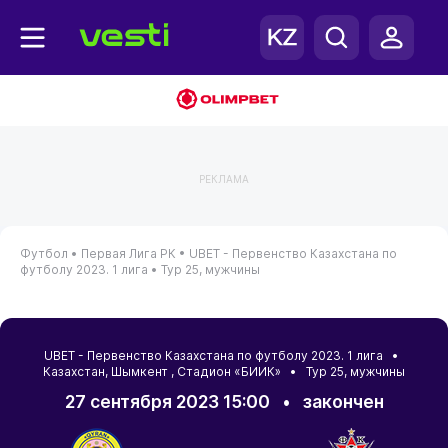
РЕКЛАМА
Футбол •
Первая Лига РК •
UBET - Первенство Казахстана по
футболу 2023. 1 лига •
Тур 25, мужчины
UBET - Первенство Казахстана по футболу 2023. 1 лига •
Казахстан
,
Шымкент
, Стадион «БИИК» • Тур 25, мужчины
27 сентября 2023 15:00
•
закончен