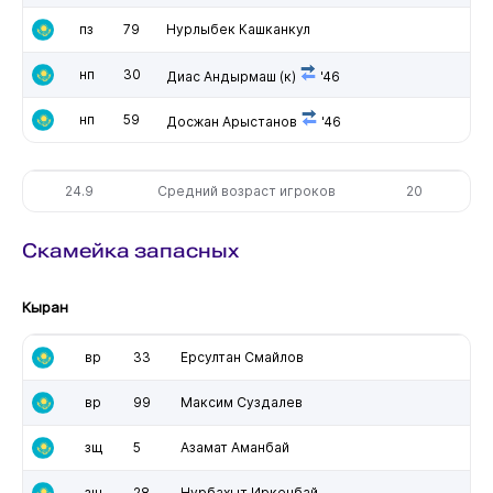
пз
79
Нурлыбек Кашканкул
нп
30
Диас Андырмаш
(к)
'46
нп
59
Досжан Арыстанов
'46
24.9
Средний возраст игроков
20
Скамейка запасных
Кыран
вр
33
Ерсултан Смайлов
вр
99
Максим Суздалев
зщ
5
Азамат Аманбай
зщ
28
Нурбахыт Иркенбай