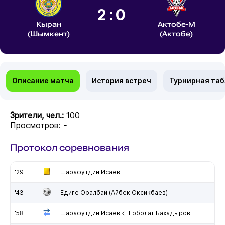
2:0
Кыран
Актобе-М
(Шымкент)
(Актобе)
Описание матча
История встреч
Турнирная та
Зрители, чел.:
100
Просмотров:
-
Протокол соревнования
'29
Шарафутдин Исаев
'43
Едиге Оралбай (Айбек Оксикбаев)
'58
Шарафутдин Исаев ⇐ Ерболат Бахадыров