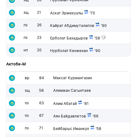
зщ
21
Аскат Эрмекуулы
'70
пз
26
Кайрат Абдимуталипов
'90
пз
23
Ерболат Бахадыров
'58
нп
20
Нурболат Кенжехан
'90
Актобе-М
вр
84
Максат Курмангазин
зщ
58
Алимжан Сагынтаев
пз
63
Алим Абатай
'81
пз
67
Аян Байдавлетов
'66
пз
71
Бейбарыс Иманкул
'58