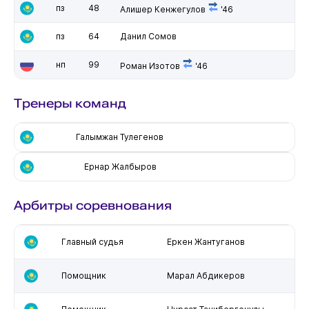
пз
48
Алишер Кенжегулов
'46
пз
64
Данил Сомов
нп
99
Роман Изотов
'46
Тренеры команд
Галымжан Тулегенов
Ернар Жалбыров
Арбитры соревнования
Главный судья
Еркен Жантуганов
Помощник
Марал Абдикеров