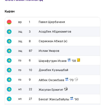
Кыран
вр
1
Павел Щербаченя
зщ
3
Асадбек Абдихамитов
зщ
8
Серикжан Абжал
(к)
зщ
87
Ислам Умаров
пз
6
Шарафутдин Исаев
'58
пз
10
Данабек Куанышбай
пз
9
Айбек Оксикбаев
'70
нп
22
Жасулан Ержигит
нп
27
Бекзат Жаксыбайулы
'90