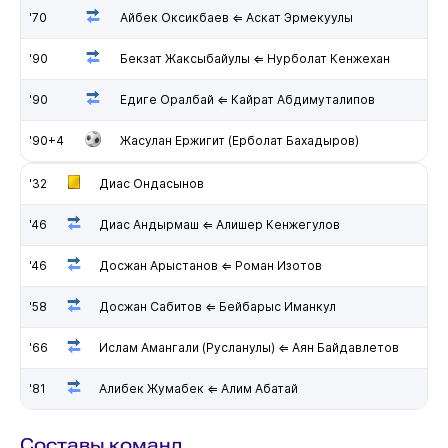
'70
Айбек Оксикбаев ⇐ Аскат Эрмекуулы
'90
Бекзат Жаксыбайулы ⇐ Нурболат Кенжехан
'90
Едиге Оралбай ⇐ Кайрат Абдимуталипов
'90+4
Жасулан Ержигит (Ерболат Бахадыров)
'32
Диас Ондасынов
'46
Диас Андырмаш ⇐ Алишер Кенжегулов
'46
Досжан Арыстанов ⇐ Роман Изотов
'58
Досжан Сабитов ⇐ Бейбарыс Иманкул
'66
Ислам Амангали (Русланулы) ⇐ Аян Байдавлетов
'81
Алибек Жумабек ⇐ Алим Абатай
Составы команд