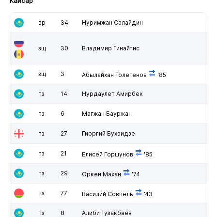
Кайсар
вр
34
Нуримжан Салайдин
зщ
30
Владимир Гинайтис
зщ
3
Абылайхан Толегенов
'85
пз
14
Нурдаулет Амирбек
пз
6
Магжан Бауржан
пз
27
Гиоргий Бухаидзе
пз
21
Елисей Горшунов
'85
пз
29
Оркен Махан
'74
пз
77
Василий Совпель
'43
пз
8
Алиби Тузакбаев