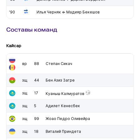
'90
Илья Черняк ⇐ Мадияр Бекешов
Составы команд
Кайсар
вр
88
Степан Сикач
зщ
44
Бен Азиз Загре
зщ
17
Куаныш Калмуратов
зщ
5
Адилет Кенесбек
зщ
99
Жоао Педро Оливейра
зщ
18
Виталий Приндета