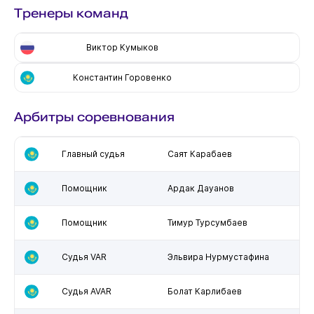
Тренеры команд
Виктор Кумыков
Константин Горовенко
Арбитры соревнования
Главный судья
Саят Карабаев
Помощник
Ардак Дауанов
Помощник
Тимур Турсумбаев
Судья VAR
Эльвира Нурмустафина
Судья AVAR
Болат Карлибаев