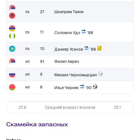
пз
27
Шкиприм Таипи
пз
11
Соломон Удо
'88
пз
10
Данияр Усенов
'88
нп
91
Филип Аврич
нп
9
Михаил Черномырдин
нп
8
Илья Черняк
'90
27.9
Средний возраст игроков
25.1
Скамейка запасных