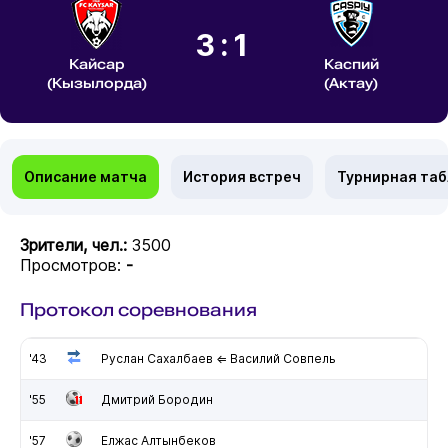
3:1
Кайсар
Каспий
(Кызылорда)
(Актау)
Описание матча
История встреч
Турнирная та
Зрители, чел.:
3500
Просмотров:
-
Протокол соревнования
'43
Руслан Сахалбаев ⇐ Василий Совпель
'55
Дмитрий Бородин
'57
Елжас Алтынбеков