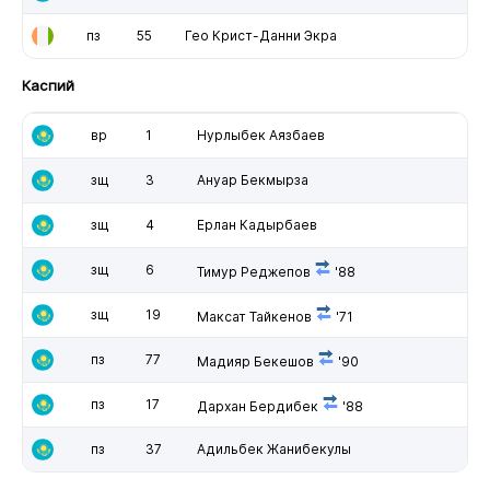
пз
55
Гео Крист-Данни Экра
Каспий
вр
1
Нурлыбек Аязбаев
зщ
3
Ануар Бекмырза
зщ
4
Ерлан Кадырбаев
зщ
6
Тимур Реджепов
'88
зщ
19
Максат Тайкенов
'71
пз
77
Мадияр Бекешов
'90
пз
17
Дархан Бердибек
'88
пз
37
Адильбек Жанибекулы