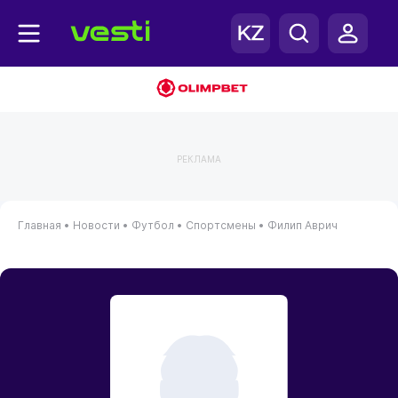
РЕКЛАМА
Главная
•
Новости
•
Футбол
•
Спортсмены
•
Филип Аврич