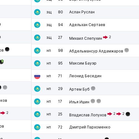
зщ
80
Аслан Руслан
в
зщ
94
Адельхан Сертаев
в
зщ
27
2
Михаил Слепухин
ов
нп
98
Абдельмансур Алдамжаров
нп
95
Максим Бауэр
нп
71
Леонид Беседин
нп
29
Артем Буб
иков
нп
17
Илья Ишин
2
нп
25
2
2
Владислав Лопухов
ов
нп
72
Дмитрий Пархоменко
ов