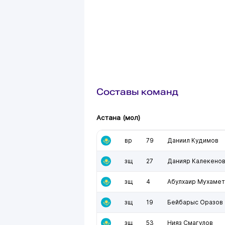
Составы команд
Астана (мол)
вр
79
Даниил Кудимов
зщ
27
Данияр Калекено
зщ
4
Абулхаир Мухаме
зщ
19
Бейбарыс Оразов
зщ
53
Нияз Смагулов