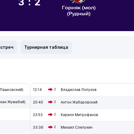
3:2
Горняк (мол)
(Рудный)
встреч
Турнирная таблица
 Пашковский)
12:14
2
Владислав Лопухов
ихан Жумабай)
20:40
2
Антон Жабаровский
23:53
2
Кирилл Митрофанов
33:36
2
Михаил Слепухин