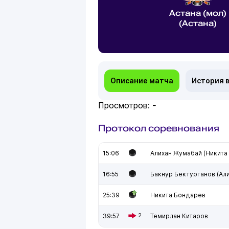
Астана (мол)
(Астана)
Описание матча
История 
Просмотров:
-
Протокол соревнования
15:06
Алихан Жумабай (Никита
16:55
Бакнур Бектурганов (Ал
25:39
Никита Бондарев
39:57
2
Темирлан Китаров