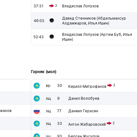
37:31
2
Владислав Лопухов
Давид Стенников (Абдельмансур
46:03
Алдамжаров, Илья Ишин)
Владислав Лопухов (Артем Буб, Илья
52:43
Ишин)
Горняк (мол)
вр
30
2
Кирилл Митрофанов
в
зщ
9
Данил Волобуев
тжанов
зщ
77
Даниил Герасин
зщ
33
2
Антон Жабаровский
зщ
93
Берген Жусупов