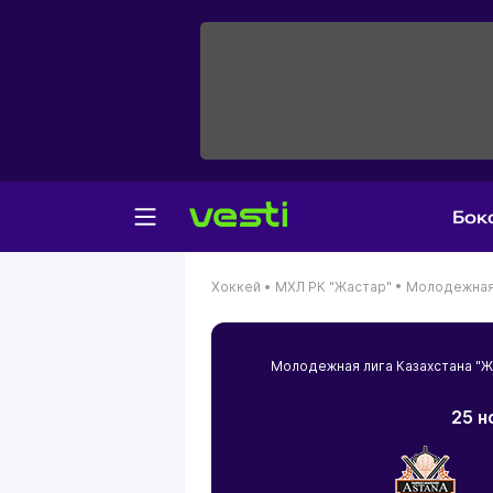
Бок
Хоккей •
МХЛ РК "Жастар" •
Молодежная 
Молодежная лига Казахстана "
25 н