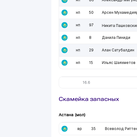
нп
50
Арсен Мухамедия
нп
97
Никита Пашковски
нп
8
Данила Пиниди
нп
29
Алан Сатубалдин
нп
15
Ильяс Шаяхметов
16.6
Скамейка запасных
Астана (мол)
вр
35
Всеволод Ритте