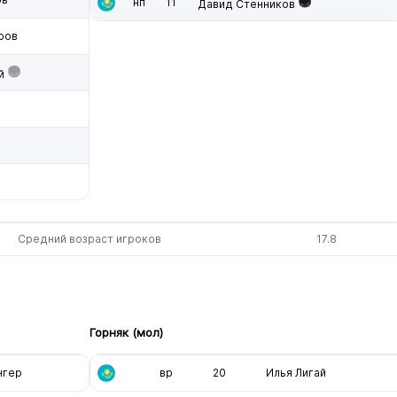
нп
11
Давид Стенников
ров
й
Средний возраст игроков
17.8
Горняк (мол)
нгер
вр
20
Илья Лигай