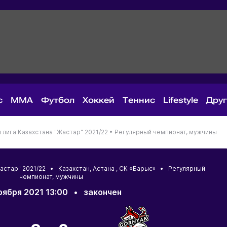
с
MMA
Футбол
Хоккей
Теннис
Lifestyle
Дру
лига Казахстана "Жастар" 2021/22 •
Регулярный чемпионат, мужчины
Жастар" 2021/22 •
Казахстан
,
Астана
, СК «Барыс» • Регулярный
чемпионат, мужчины
оября 2021 13:00
•
закончен