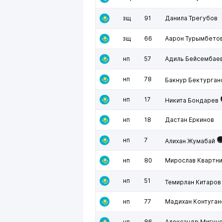
зщ
91
Данила Трегубов
зщ
66
Аарон Турымбето
нп
57
Адиль Бейсембае
нп
78
Бакнур Бектурган
нп
17
Никита Бондарев
нп
18
Дастан Еркинов
нп
7
Алихан Жумабай
нп
80
Мирослав Квартн
нп
51
Темирлан Китаров
нп
77
Мадихан Контуган
нп
86
Александр Мигун