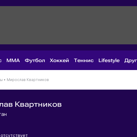
с
MMA
Футбол
Хоккей
Теннис
Lifestyle
Дру
ны
•
Мирослав Квартников
лав Квартников
тан
отсутствует