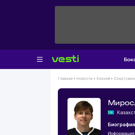
Бок
Главная
•
Новости
•
Хоккей
•
Спортсме
Мирос
Казахс
Биография
Информация 