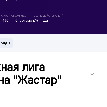
ТА
РОСТ, СМ
АМПЛУА
ВЕС, КГ
ДЕЙСТВУЮЩИЙ
190
Спортсмен
75
Да
манды
ная лига
на "Жастар"