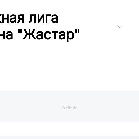
ная лига
на "Жастар"
РЕКЛАМА