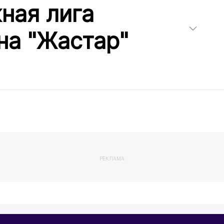
ная лига
на "Жастар"
РЕКЛАМА