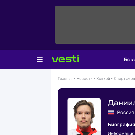
Бок
Главная
•
Новости
•
Хоккей
•
Спортсме
Даниил
Росси
Биография
Информация 