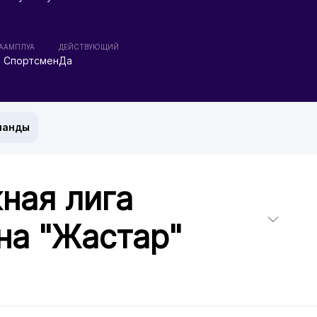
А
АМПЛУА
ДЕЙСТВУЮЩИЙ
Спортсмен
Да
манды
ная лига
на "Жастар"