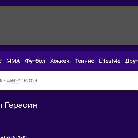
с
MMA
Футбол
Хоккей
Теннис
Lifestyle
Дру
ны
•
Даниил Герасин
 Герасин
я
отсутствует