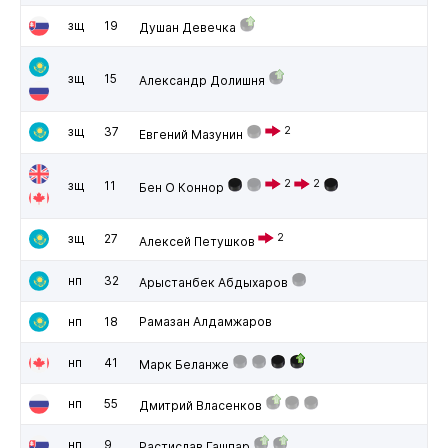
зщ
19
Душан Девечка
зщ
15
Александр Долишня
зщ
37
2
Евгений Мазунин
2
2
зщ
11
Бен О Коннор
зщ
27
2
Алексей Петушков
нп
32
Арыстанбек Абдыхаров
нп
18
Рамазан Алдамжаров
нп
41
Марк Беланже
нп
55
Дмитрий Власенков
нп
9
Растислав Гашпар