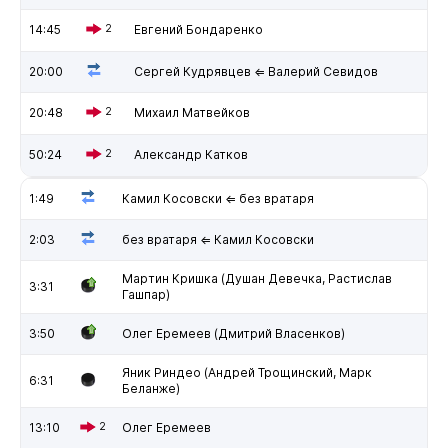
14:45
2
Евгений Бондаренко
20:00
Сергей Кудрявцев ⇐ Валерий Севидов
20:48
2
Михаил Матвейков
50:24
2
Александр Катков
1:49
Камил Косовски ⇐ без вратаря
2:03
без вратаря ⇐ Камил Косовски
Мартин Кришка (Душан Девечка, Растислав
3:31
Гашпар)
3:50
Олег Еремеев (Дмитрий Власенков)
Яник Риндео (Андрей Трощинский, Марк
6:31
Беланже)
13:10
2
Олег Еремеев