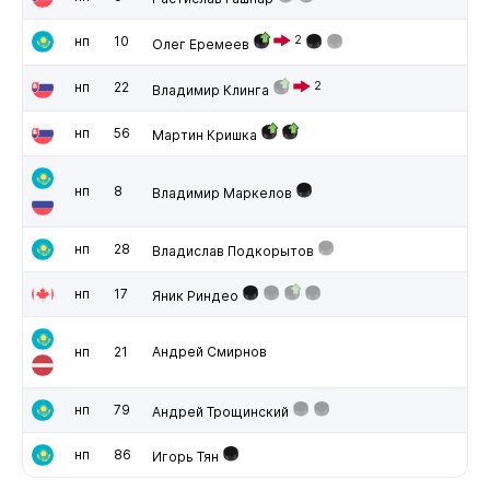
нп
10
2
Олег Еремеев
нп
22
2
Владимир Клинга
нп
56
Мартин Кришка
нп
8
Владимир Маркелов
нп
28
Владислав Подкорытов
нп
17
Яник Риндео
нп
21
Андрей Смирнов
нп
79
Андрей Трощинский
нп
86
Игорь Тян