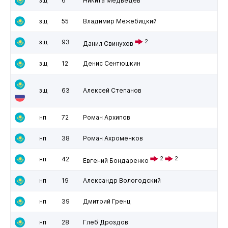
зщ
6
Никита Медведев
зщ
55
Владимир Межебицкий
зщ
93
2
Данил Свинухов
зщ
12
Денис Сентюшкин
зщ
63
Алексей Степанов
нп
72
Роман Архипов
нп
38
Роман Ахроменков
нп
42
2
2
Евгений Бондаренко
нп
19
Александр Вологодский
нп
39
Дмитрий Гренц
нп
28
Глеб Дроздов