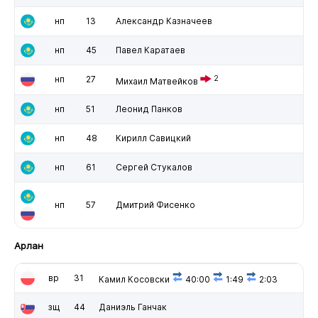
нп
13
Александр Казначеев
нп
45
Павел Каратаев
нп
27
2
Михаил Матвейков
нп
51
Леонид Панков
нп
48
Кирилл Савицкий
нп
61
Сергей Стукалов
нп
57
Дмитрий Фисенко
Арлан
вр
31
Камил Косовски
40:00
1:49
2:03
зщ
44
Даниэль Ганчак