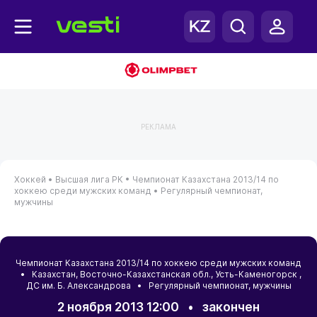
РЕКЛАМА
Хоккей •
Высшая лига РК •
Чемпионат Казахстана 2013/14 по
хоккею среди мужских команд •
Регулярный чемпионат,
мужчины
Чемпионат Казахстана 2013/14 по хоккею среди мужских команд
•
Казахстан
,
Восточно-Казахстанская обл.
,
Усть-Каменогорск
,
ДС им. Б. Александрова • Регулярный чемпионат, мужчины
2 ноября 2013 12:00
•
закончен