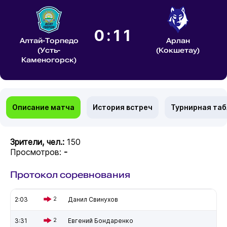
0:11
Алтай-Торпедо
Арлан
(Усть-
(Кокшетау)
Каменогорск)
Описание матча
История встреч
Турнирная та
Зрители, чел.:
150
Просмотров:
-
Протокол соревнования
2:03
2
Данил Свинухов
3:31
2
Евгений Бондаренко