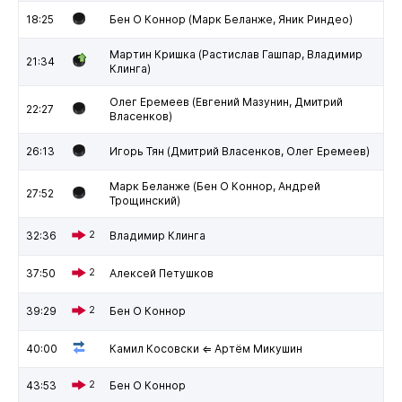
18:25
Бен О Коннор (Марк Беланже, Яник Риндео)
Мартин Кришка (Растислав Гашпар, Владимир
21:34
Клинга)
Олег Еремеев (Евгений Мазунин, Дмитрий
22:27
Власенков)
26:13
Игорь Тян (Дмитрий Власенков, Олег Еремеев)
Марк Беланже (Бен О Коннор, Андрей
27:52
Трощинский)
32:36
2
Владимир Клинга
37:50
2
Алексей Петушков
39:29
2
Бен О Коннор
40:00
Камил Косовски ⇐ Артём Микушин
43:53
2
Бен О Коннор