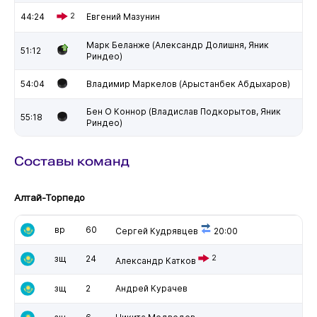
44:24
2
Евгений Мазунин
Марк Беланже (Александр Долишня, Яник
51:12
Риндео)
54:04
Владимир Маркелов (Арыстанбек Абдыхаров)
Бен О Коннор (Владислав Подкорытов, Яник
55:18
Риндео)
Составы команд
Алтай-Торпедо
вр
60
Сергей Кудрявцев
20:00
зщ
24
2
Александр Катков
зщ
2
Андрей Курачев