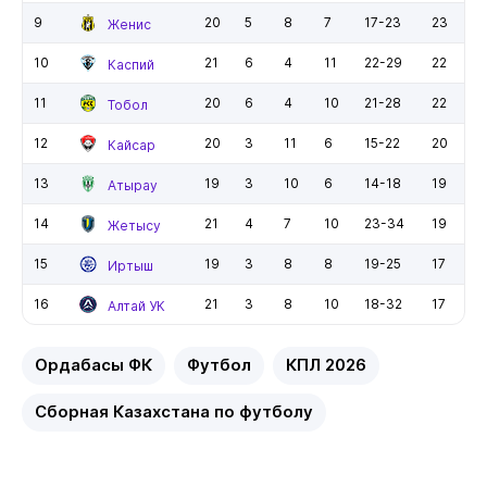
9
20
5
8
7
17-23
23
Женис
10
21
6
4
11
22-29
22
Каспий
11
20
6
4
10
21-28
22
Тобол
12
20
3
11
6
15-22
20
Кайсар
13
19
3
10
6
14-18
19
Атырау
14
21
4
7
10
23-34
19
Жетысу
15
19
3
8
8
19-25
17
Иртыш
16
21
3
8
10
18-32
17
Алтай УК
Ордабасы ФК
Футбол
КПЛ 2026
Сборная Казахстана по футболу