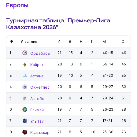
Европы
Турнирная таблица "Премьер-Лига
Казахстана 2026"
№
Участник
И
В
Н
П
М
О
1
21
15
4
2
40-15
49
Ордабасы
2
20
13
6
1
39-14
45
Кайрат
3
19
10
5
4
31-20
35
Астана
4
20
9
6
5
29-27
33
Окжетпес
5
20
9
4
7
29-24
31
Актобе
6
19
7
7
5
26-23
28
Елимай
7
21
7
7
7
17-21
28
Улытау
8
21
6
5
10
25-30
23
Кызылжар