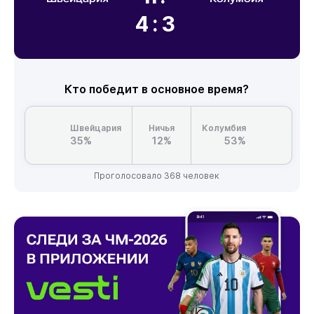
4:3
Кто победит в основное время?
Швейцария
Ничья
Колумбия
35%
12%
53%
Проголосовало 368 человек