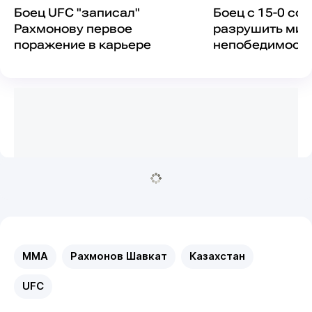
Боец UFC "записал"
Боец с 15-0 со
Рахмонову первое
разрушить миф
поражение в карьере
непобедимости
MMA
Рахмонов Шавкат
Казахстан
UFC