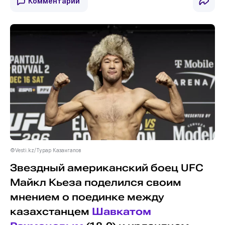
Комментарии
©Vesti.kz/Турар Казангапов
Звездный американский боец UFC
Майкл Кьеза поделился своим
мнением о поединке между
казахстанцем
Шавкатом