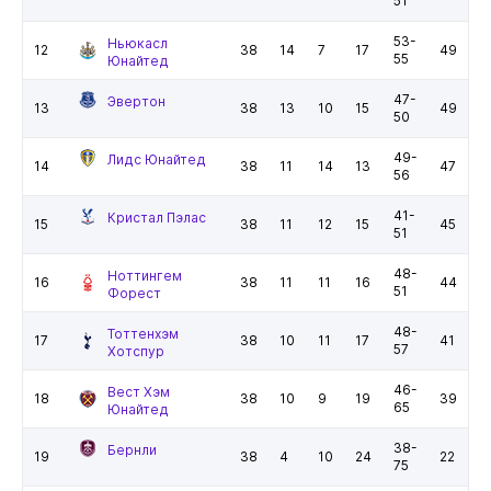
51
53-
Ньюкасл
12
38
14
7
17
49
55
Юнайтед
47-
Эвертон
13
38
13
10
15
49
50
49-
Лидс Юнайтед
14
38
11
14
13
47
56
41-
Кристал Пэлас
15
38
11
12
15
45
51
48-
Ноттингем
16
38
11
11
16
44
51
Форест
48-
Тоттенхэм
17
38
10
11
17
41
57
Хотспур
46-
Вест Хэм
18
38
10
9
19
39
65
Юнайтед
38-
Бернли
19
38
4
10
24
22
75