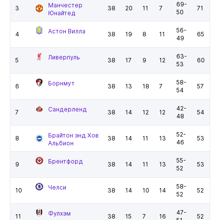
69-
Манчестер
3
38
20
11
7
71
50
Юнайтед
56-
Астон Вилла
4
38
19
8
11
65
49
63-
Ливерпуль
5
38
17
9
12
60
53
58-
Борнмут
6
38
13
18
7
57
54
42-
Сандерленд
7
38
14
12
12
54
48
52-
Брайтон энд Хов
8
38
14
11
13
53
46
Альбион
55-
Брентфорд
9
38
14
11
13
53
52
58-
Челси
10
38
14
10
14
52
52
47-
Фулхэм
11
38
15
7
16
52