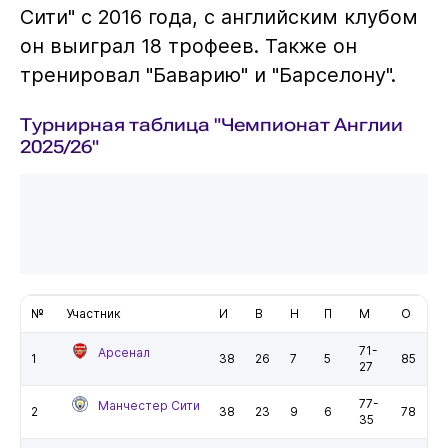
Сити" с 2016 года, с английским клубом
он выиграл 18 трофеев. Также он
тренировал "Баварию" и "Барселону".
Турнирная таблица "Чемпионат Англии
2025/26"
№
Участник
И
В
Н
П
М
О
71-
Арсенал
1
38
26
7
5
85
27
77-
Манчестер Сити
2
38
23
9
6
78
35