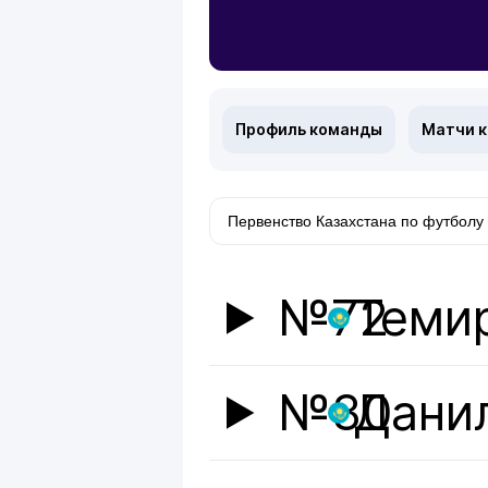
Профиль команды
Матчи 
№72
Теми
№30
Дани