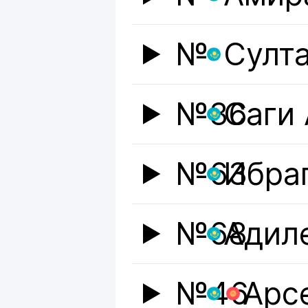
№
Султ
№36
Саги
№63
Ибра
№68
Адил
№46
Арс