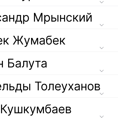
сандр Мрынский
ек Жумабек
н Балута
ельды Толеуханов
 Кушкумбаев