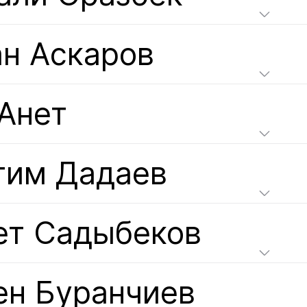
ан Аскаров
 Анет
гим Дадаев
ет Садыбеков
ен Буранчиев