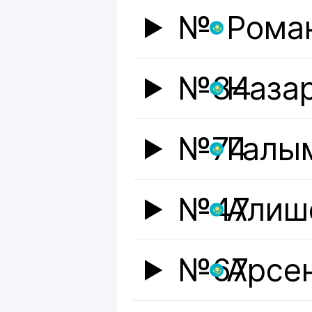
№
Рома
№84
Наза
№74
Галы
№47
Алиш
№67
Арсе