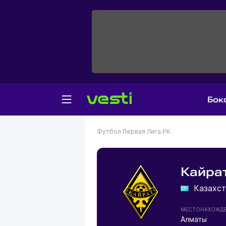
Бок
Футбол
Первая Лига РК
Кайра
Казахст
МЕСТОНАХОЖД
Алматы