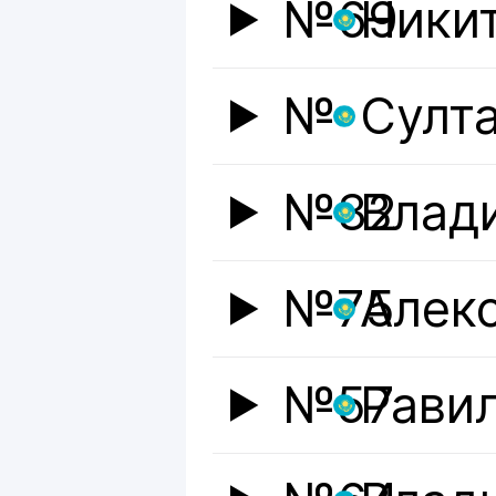
№69
Ники
№
Султ
№32
Влад
№75
Алек
№57
Рави