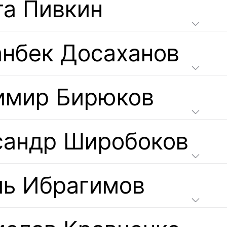
та Пивкин
анбек Досаханов
имир Бирюков
сандр Широбоков
ль Ибрагимов