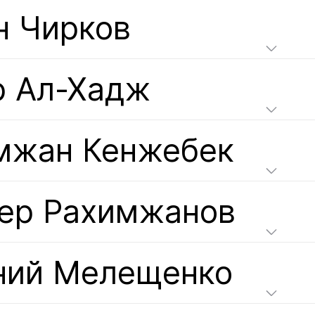
н Чирков
р Ал-Хадж
мжан Кенжебек
ер Рахимжанов
ний Мелещенко