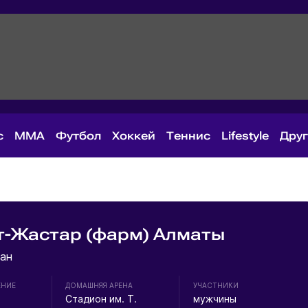
с
MMA
Футбол
Хоккей
Теннис
Lifestyle
Дру
т-Жастар (фарм) Алматы
ан
ЕНИЕ
ДОМАШНЯЯ АРЕНА
УЧАСТНИКИ
Стадион им. Т.
мужчины