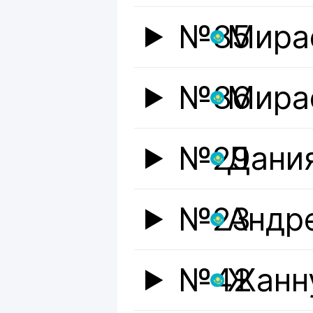
№85
Мира
№86
Мира
№29
Дани
№23
Андр
№42
Жанн