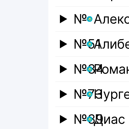
№
Алек
№51
Алиб
№34
Рома
№73
Нург
№39
Диас