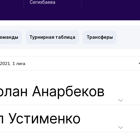
Сегизбаева
команды
Турнирная таблица
Трансферы
рлан Анарбеков
л Устименко