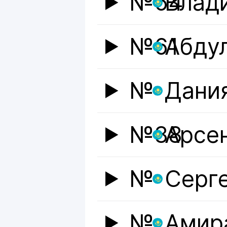
№64
Влад
№61
Абду
№
Дани
№38
Арсе
№
Серг
№
Амир