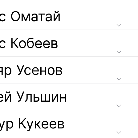
с Оматай
с Кобеев
яр Усенов
ей Ульшин
ур Кукеев