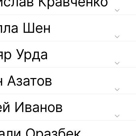
ислав Кравченко
лла Шен
яр Урда
н Азатов
ей Иванов
али Оразбек