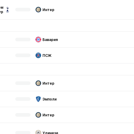
эм
Интер
ур
Бавария
ПСЖ
Интер
Эмполи
Интер
Удинезе