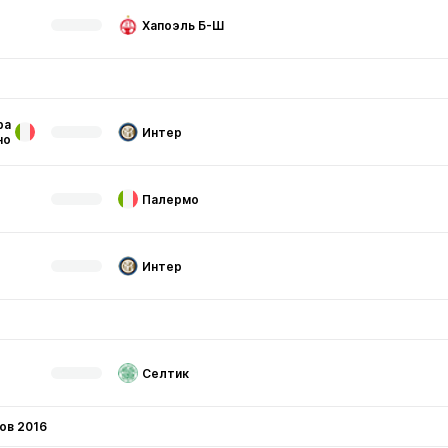
Хапоэль Б-Ш
ра
Интер
но
Палермо
Интер
Селтик
ов 2016