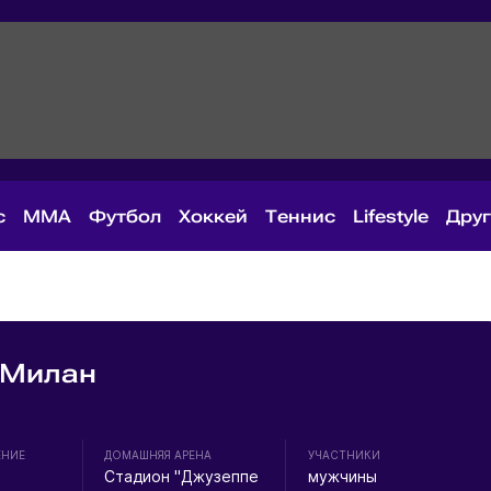
с
MMA
Футбол
Хоккей
Теннис
Lifestyle
Дру
 Милан
ЕНИЕ
ДОМАШНЯЯ АРЕНА
УЧАСТНИКИ
Стадион "Джузеппе
мужчины