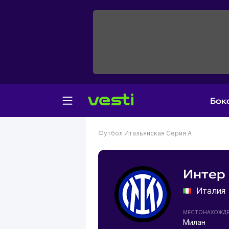
Бок
Футбол
Итальянская Серия А
Интер
Италия
МЕСТОНАХОЖД
Милан