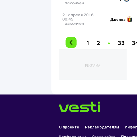
закончен
21 апреля 2016
Дженоа
00:45
закончен
1
2
•
33
3
РЕКЛАМА
О проекте
Рекламодателям
Инфог
Конференции
Карта сайта
Правила