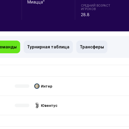
Миацца"
СРЕДНИЙ ВОЗРАСТ
ИГРОКОВ
28.8
команды
Турнирная таблица
Трансферы
Интер
Ювентус