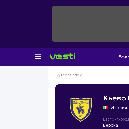
Бок
Футбол
Serie A
Кьево
Италия
МЕСТОНАХОЖД
Верона