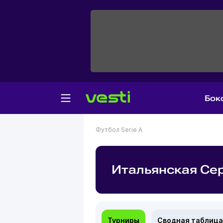
Бок
Футбол
Serie A
Итальянская Се
Турниры
Сводная таблица