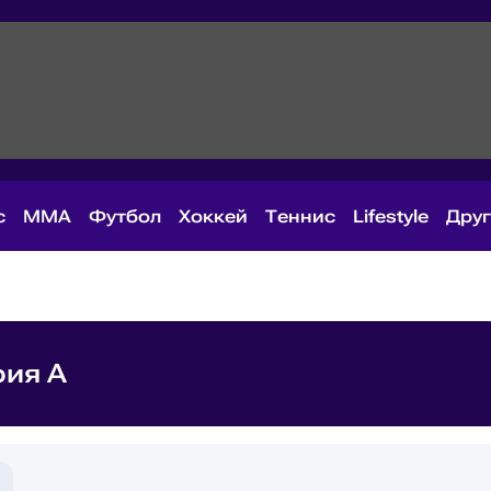
с
MMA
Футбол
Хоккей
Теннис
Lifestyle
Дру
рия А