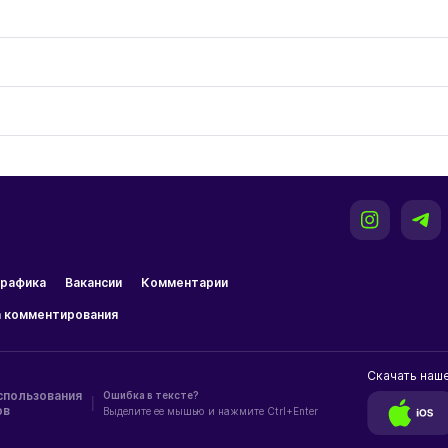
рафика
Вакансии
Комментарии
 комментирования
Скачать наш
спользования
Ошибка в тексте?
|
ов
Выделите ее мышью и нажмите Ctrl+Enter