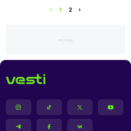
‹
1
2
›
РЕКЛАМА