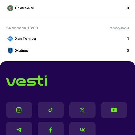
Елимай-М
0
24 апреля 18:00
закончен
Хан Тенгри
1
Жайык
0