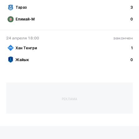
Тараз
3
Елимай-М
0
24 апреля 18:00
закончен
Хан Тенгри
1
Жайык
0
РЕКЛАМА