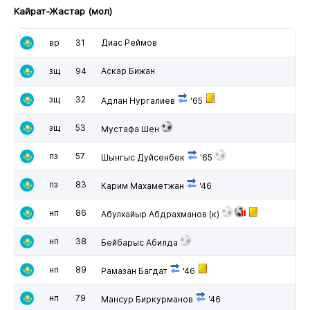
Кайрат-Жастар (мол)
вр
31
Диас Реймов
зщ
94
Аскар Бижан
зщ
32
Адлан Нургалиев
'65
зщ
53
Мустафа Шен
пз
57
Шынгыс Дуйсенбек
'65
пз
83
Карим Махаметжан
'46
нп
86
Абулхайыр Абдрахманов
(к)
нп
38
Бейбарыс Абилда
нп
89
Рамазан Багдат
'46
нп
79
Мансур Биркурманов
'46