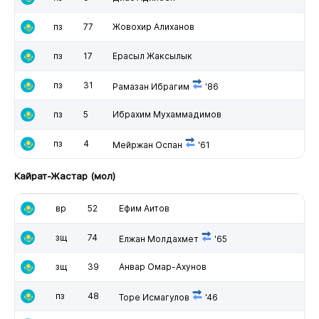
пз
77
Жовохир Алиханов
пз
17
Ерасыл Жаксылык
пз
31
Рамазан Ибрагим
'86
пз
5
Ибрахим Мухаммадимов
пз
4
Мейржан Оспан
'61
Кайрат-Жастар (мол)
вр
52
Ефим Аитов
зщ
74
Елжан Молдахмет
'65
зщ
39
Анвар Омар-Ахунов
пз
48
Торе Исмагулов
'46