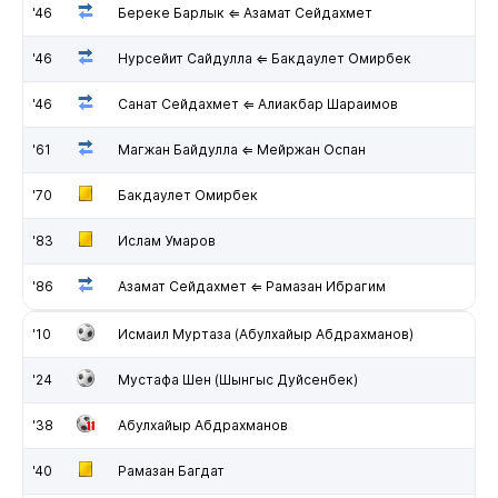
'46
Береке Барлык ⇐ Азамат Сейдахмет
'46
Нурсейит Сайдулла ⇐ Бакдаулет Омирбек
'46
Санат Сейдахмет ⇐ Алиакбар Шараимов
'61
Магжан Байдулла ⇐ Мейржан Оспан
'70
Бакдаулет Омирбек
'83
Ислам Умаров
'86
Азамат Сейдахмет ⇐ Рамазан Ибрагим
'10
Исмаил Муртаза (Абулхайыр Абдрахманов)
'24
Мустафа Шен (Шынгыс Дуйсенбек)
'38
Абулхайыр Абдрахманов
'40
Рамазан Багдат