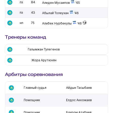
пз
84
Алиден Мусаипов
'65
пз
43
Абылай Толеухан
'46
нп
75
Алибек Нурбекулы
'46
Тренеры команд
Галымжан Тулегенов
Жора Арутюнян
Арбитры соревнования
Главный судья
Айдын Тасыбаев
Помощник
Елдос Аккожаев
Помощник
Бахром Атабаев