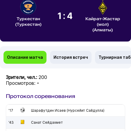
1:4
Туркестан
Кайрат-Жастар
(Туркестан)
(мол)
(Алматы)
Описание матча
История встреч
Турнирная та
Зрители, чел.:
200
Просмотров:
-
Протокол соревнования
'17
Шарафутдин Исаев (Нурсейит Сайдулла)
'43
Санат Сейдахмет