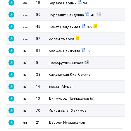
вр
16
Береке Барлык
'46
зщ
89
Нурсейит Сайдулла
'46
зщ
45
Санат Сейдахмет
'46
зщ
87
Ислам Умаров
пз
91
Магжан Байдулла
'61
пз
8
Шарафутдин Исаев
пз
33
Кажымукан Куатбекулы
пз
14
Бекзат Мурат
пз
10
Дилмурод Паччаханов
(к)
пз
70
Ирисдавлат Хакимов
нп
21
Даурен Нурмаханов