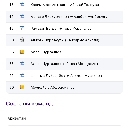
'46
Карим Махаметжан ⇐ Абылай Толеухан
'46
Мансур Биркурманов ⇐ Алибек Нурбекулы
'46
Рамазан Багдат ⇐ Торе Исмагулов
'60
Алибек Нурбекулы (Бейбарыс Абилда)
'63
Адлан Нургалиев
'65
Адлан Нургалиев ⇐ Елжан Молдахмет
'65
Шынгыс Дуйсенбек ⇐ Алиден Мусаипов
'90
Абулхайыр Абдрахманов
Составы команд
Туркестан