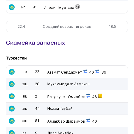
нп
91
Исмаил Муртаза
22.4
Средний возраст игроков
18.5
Скамейка запасных
Туркестан
вр
22
Азамат Сейдахмет
'46
'86
зщ
28
Мухаммедали Алмахан
зщ
2
Бакдаулет Омирбек
'46
зщ
44
Ислам Таубай
зщ
81
Алиакбар Шараимов
'46
пз
9
Диас Адилбек