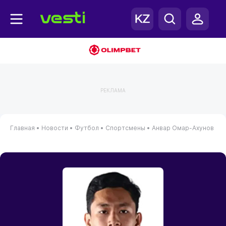
РЕКЛАМА
Главная
•
Новости
•
Футбол
•
Спортсмены
•
Анвар Омар-Ахунов