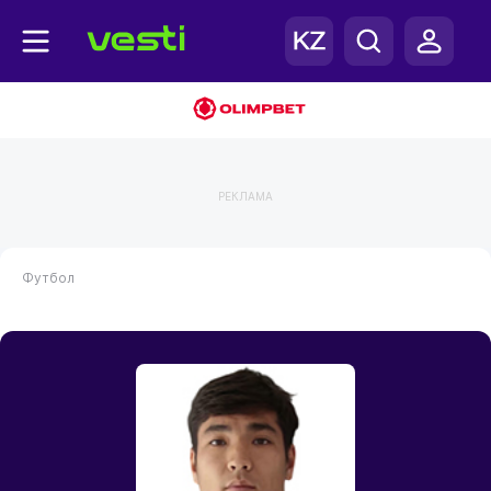
РЕКЛАМА
Футбол