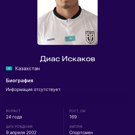
Диас Искаков
Казахстан
Биография
Информация отсутствует
ВОЗРАСТ
РОСТ, СМ
24 года
169
ДАТА РОЖДЕНИЯ
АМПЛУА
9 апреля 2002
Спортсмен