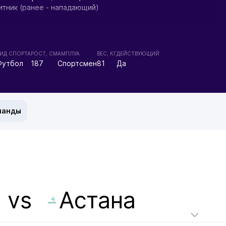
итник (ранее - нападающий)
:
ИД СПОРТА
РОСТ, СМ
АМПЛУА
ВЕС, КГ
ДЕЙСТВУЮЩИЙ
азахстана:
Футбол
187
Спортсмен
81
Да
 (Алматы) Премьер-Лига 10(16) 5
тив (Астана) Премьер-Лига 2(14) 9 1
(Алматы) Премьер-Лига 10(12) 11 1ж
 (Усть-Каменогорск) Премьер-Лига 12(12) 23 4ж
манды
стана:
ив (Астана) 1/8 3
(Алматы) 1/8 1
иры:
д (Алматы) Турнир дублеров 7(16) ? 2
тив-д (Астана) Турнир дублеров 3(14) 12 2
д (Алматы) Турнир дублеров 9(12) 6 2
vs
Астана
маты) Кубок НФЛ, группа 6(6) 1
-д (Усть-Каменогорск) Турнир дублеров 9(12) 2
ть-Каменогорск) Кубок НФЛ, группа 4(6) 1 1