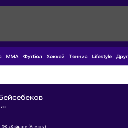
с
MMA
Футбол
Хоккей
Теннис
Lifestyle
Дру
Бейсебеков
тан
: ФК «Кайрат» (Алматы)