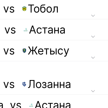
vs
Тобол
манды:
ахстан (U-17) Отборочный турнир ЧЕ 2008/09 2 этап,
3
тан (U-19) Отборочный турнир ЧЕ-2009/10 группа-3(4) 1 1ж
vs
Астана
тан (U-21) сборы
-19) Отборочный турнир ЧЕ-2010/11 группа-4(4) 3 1ж
U-19) Товарищеские матчи 2 1
хстан (U-21) Отборочный турнир ЧЕ-2011/12 группа 4 1
ан (U-21) Кубок Содружества 7(12) 5 1 2ж,1у, пп+2
vs
Жетысу
:
бряный призер Чемпионата Казахстана
зовый призер турнира дублирующих составов
vs
Лозанна
л в число 22-х лучших футболистов Премьер-Лиги под № 2
а
vs
Астана