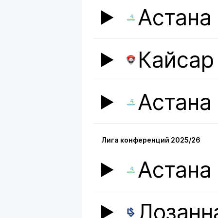
Астана
Сборные ко
2008/09 Каз
группа-4(4) 
2009 Казахс
Кайсар
2010 Казахс
Казахстан (U
Казахстан (
2011/12 Каза
2012 Казахст
Астана
Достижения
Командные:
2009 - Сере
2009 - Брон
Лига конференций 2025/26
Личные:
Астана
2015 - Воше
Лозанн