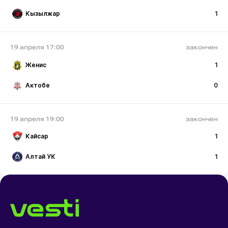
Кызылжар
1
19 апреля 17:00
закончен
Женис
1
Актобе
0
19 апреля 19:00
закончен
Кайсар
1
Алтай УК
1