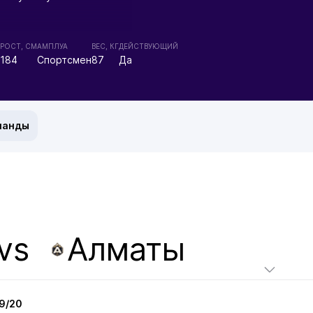
РОСТ, СМ
АМПЛУА
ВЕС, КГ
ДЕЙСТВУЮЩИЙ
184
Спортсмен
87
Да
манды
vs
Алматы
9/20