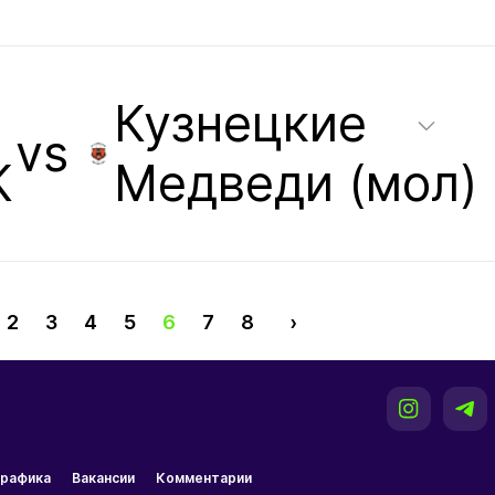
Кузнецкие
vs
К
Медведи (мол)
2
3
4
5
6
7
8
›
рафика
Вакансии
Комментарии