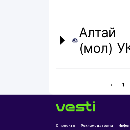
Алтай
(мол) У
‹
1
О проекте
Рекламодателям
Инфог