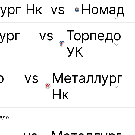
ург Нк
vs
Номад
ург
vs
Торпедо
УК
о
vs
Металлург
Нк
8/19