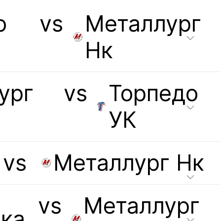
о
vs
Металлург
Нк
ург
vs
Торпедо
УК
vs
Металлург Нк
vs
Металлург
ка