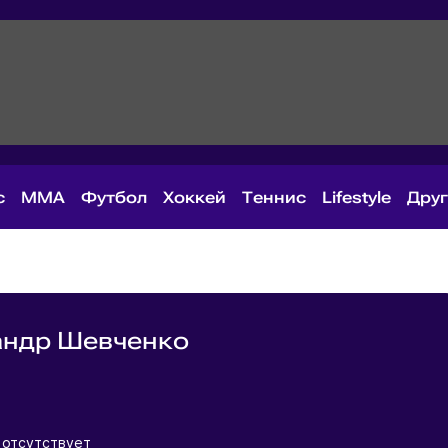
с
MMA
Футбол
Хоккей
Теннис
Lifestyle
Дру
андр Шевченко
я
отсутствует