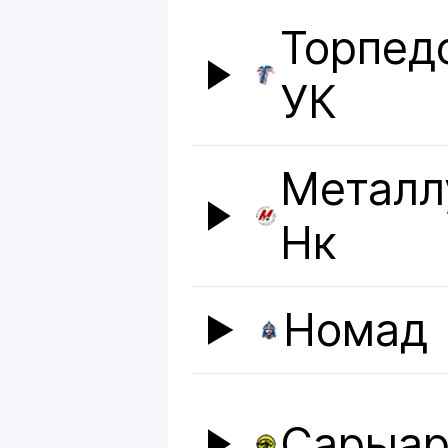
Торпед
УК
Металл
Нк
Номад
Сарыар