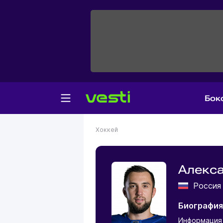
Бок
Хоккей
Алекс
Росси
Биография
Информация 