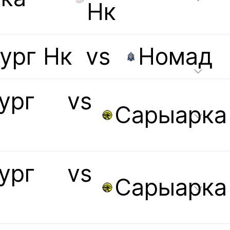
Нк
ург Нк
vs
Номад
ург
vs
Сарыарка
ург
vs
Сарыарка