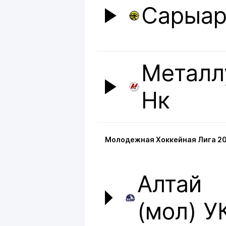
Сарыар
Металл
Нк
Молодежная Хоккейная Лига 20
Алтай
(мол) У