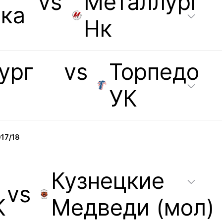
vs
Металлург
ка
Нк
ург
vs
Торпедо
УК
17/18
Кузнецкие
vs
К
Медведи (мол)