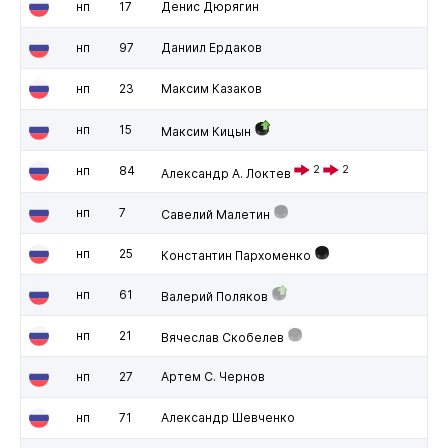
нп
17
Денис Дюрягин
нп
97
Даниил Ердаков
нп
23
Максим Казаков
нп
15
Максим Кицын
нп
84
2
2
Александр А. Локтев
нп
7
Савелий Малетин
нп
25
Константин Пархоменко
нп
61
Валерий Поляков
нп
21
Вячеслав Скобелев
нп
27
Артем С. Чернов
нп
71
Александр Шевченко