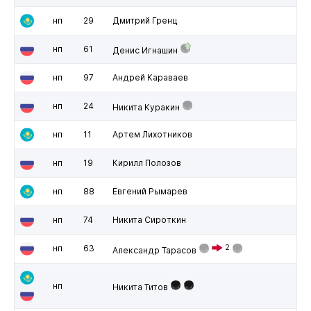
нп
29
Дмитрий Гренц
нп
61
Денис Игнашин
нп
97
Андрей Караваев
нп
24
Никита Куракин
нп
11
Артем Лихотников
нп
19
Кирилл Полозов
нп
88
Евгений Рымарев
нп
74
Никита Сироткин
нп
63
2
Александр Тарасов
нп
Никита Титов