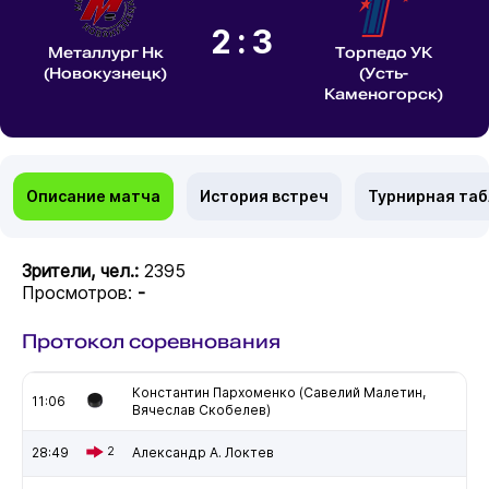
2:3
Металлург Нк
Торпедо УК
(Новокузнецк)
(Усть-
Каменогорск)
Описание матча
История встреч
Турнирная та
Зрители, чел.:
2395
Просмотров:
-
Протокол соревнования
Константин Пархоменко (Савелий Малетин,
11:06
Вячеслав Скобелев)
28:49
2
Александр А. Локтев