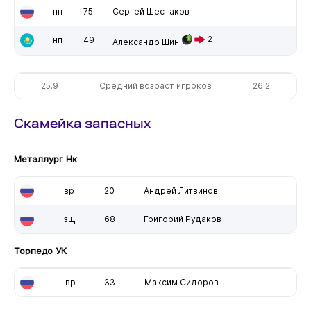
нп
75
Сергей Шестаков
нп
49
2
Александр Шин
25.9
Средний возраст игроков
26.2
Скамейка запасных
Металлург Нк
вр
20
Андрей Литвинов
зщ
68
Григорий Рудаков
Торпедо УК
вр
33
Максим Сидоров