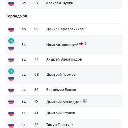
нп
13
Алексей Шубин
Торпедо УК
вр
59
Денис Перевозчиков
2
зщ
Илья Антоновский
зщ
77
Андрей Виноградов
зщ
68
Дмитрий Громов
зщ
35
Владимир Ершов
зщ
15
Дмитрий Молодцов
зщ
41
Дмитрий Стулов
зщ
28
Тимур Таратунин