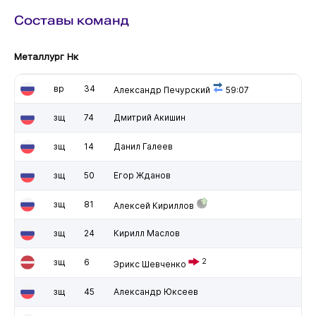
Составы команд
Металлург Нк
вр
34
Александр Печурский
59:07
зщ
74
Дмитрий Акишин
зщ
14
Данил Галеев
зщ
50
Егор Жданов
зщ
81
Алексей Кириллов
зщ
24
Кирилл Маслов
зщ
6
2
Эрикс Шевченко
зщ
45
Александр Юксеев