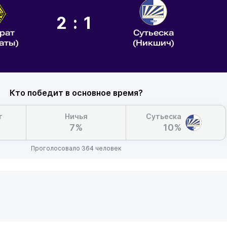
2:1
рат
Сутьеска
аты)
(Никшич)
Кто победит в основное время?
т
Ничья
Сутьеска
7%
10%
Проголосовало 364 человек