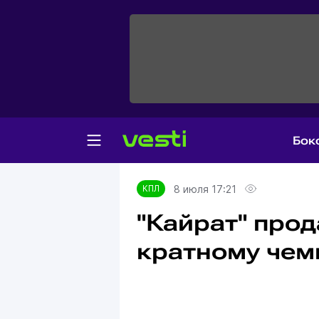
Бок
Главная
КПЛ
8 июля 17:21
КПЛ
"Кайрат" прод
кратному чем