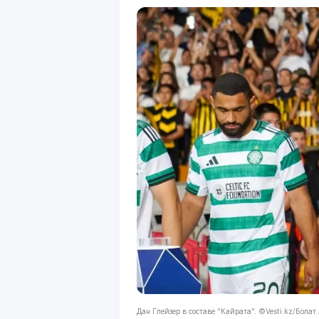
Дан Глейзер в составе "Кайрата". ©Vesti.kz/Бола