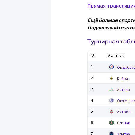
Прямая трансляция
Ещё больше спорти
Подписывайтесь н
Турнирная табл
№
Участник
1
Ордабас
2
Кайрат
3
Астана
4
Окжетпе
5
Актобе
6
Елимай
7
Улытау