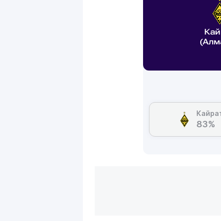
Кай
(Алм
Кайра
83%