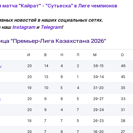
 матча "Кайрат" - "Сутьеска" в Лиге чемпионов
вных новостей в наших социальных сетях.
а наш
Instagram
и
Telegram
!
ица "Премьер-Лига Казахстана 2026"
И
В
Н
П
М
О
20
14
4
2
36-15
46
ы
20
13
6
1
39-14
45
19
10
5
4
31-20
35
20
9
6
5
29-27
33
с
20
9
4
7
29-24
31
19
7
7
5
26-23
28
20
7
6
7
16-20
27