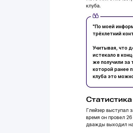
клуба.
"По моей инфор
трёхлетний конт
Учитывая, что 
истекало в конц
же получили за 
которой ранее п
клуба это можн
Статистика 
Глейзер выступал з
время он провел 26
дважды выходил на 