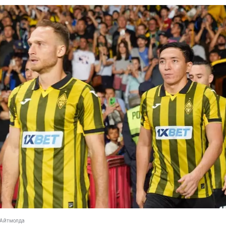
т Айтмолда