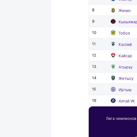
8
Женис
9
Кызылжа
10
Тобол
11
Каспий
12
Кайсар
13
Атырау
14
Жетысу
15
Иртыш
16
Алтай УК
Лига чемпионо