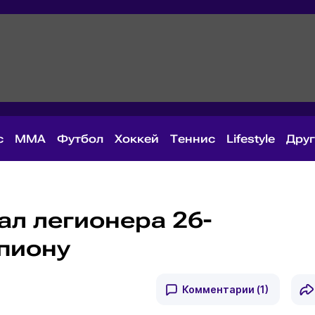
с
MMA
Футбол
Хоккей
Теннис
Lifestyle
Дру
ал легионера 26-
пиону
Комментарии
(1)