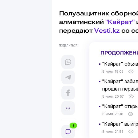
Полузащитник сборной
алматинский
"Кайрат"
передают
Vesti.kz
со с
ПОДЕЛИТЬСЯ
ПРОДОЛЖЕН
▪
"Кайрат" объя
8 июля 19:05
▪
"Кайрат" заби
прошёл первы
8 июля 20:57
▪
"Кайрат" откр
8 июля 21:38
▪
"Кайрат" выиг
1
8 июля 21:56