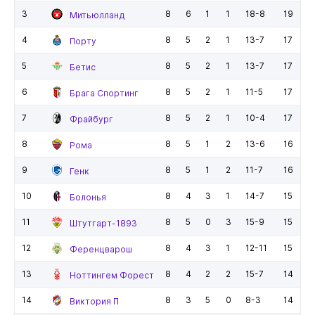
3
8
6
1
1
18-8
19
Митьюлланд
4
8
5
2
1
13-7
17
Порту
5
8
5
2
1
13-7
17
Бетис
6
8
5
2
1
11-5
17
Брага Спортинг
7
8
5
2
1
10-4
17
Фрайбург
8
8
5
1
2
13-6
16
Рома
9
8
5
1
2
11-7
16
Генк
10
8
4
3
1
14-7
15
Болонья
11
8
5
0
3
15-9
15
Штутгарт-1893
12
8
4
3
1
12-11
15
Ференцварош
13
8
4
2
2
15-7
14
Ноттингем Форест
14
8
3
5
0
8-3
14
Виктория П