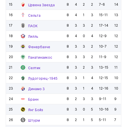
15
8
4
2
2
7-6
14
Црвена Звезда
16
8
4
1
3
15-11
13
Сельта
17
8
3
3
2
17-14
12
ПАОК
18
8
4
0
4
12-9
12
Лилль
19
8
3
3
2
10-7
12
Фенербахче
20
8
3
3
2
11-9
12
Панатинаикос
21
8
3
2
3
13-15
11
Селтик
22
8
3
1
4
12-15
10
Лудогорец-1945
23
8
3
1
4
12-16
10
Динамо З
24
8
2
3
3
9-11
9
Бранн
25
8
3
0
5
10-16
9
Янг Бойз
26
8
2
1
5
5-11
7
Штурм