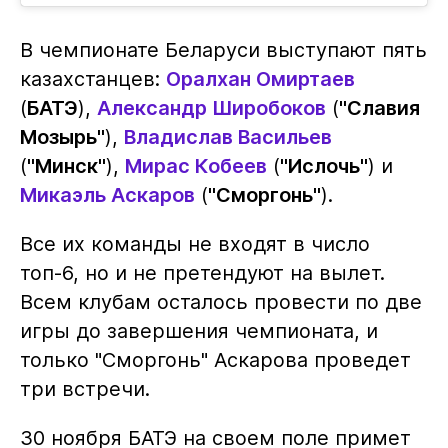
В чемпионате Беларуси выступают пять
казахстанцев:
Оралхан Омиртаев
(
БАТЭ
),
Александр Широбоков
(
"Славия
Мозырь"
),
Владислав Васильев
(
"Минск"
),
Мирас Кобеев
(
"Ислочь"
) и
Микаэль Аскаров
(
"Сморгонь"
).
Все их команды не входят в число
топ-6, но и не претендуют на вылет.
Всем клубам осталось провести по две
игры до завершения чемпионата, и
только "Сморгонь" Аскарова проведет
три встречи.
30 ноября БАТЭ на своем поле примет