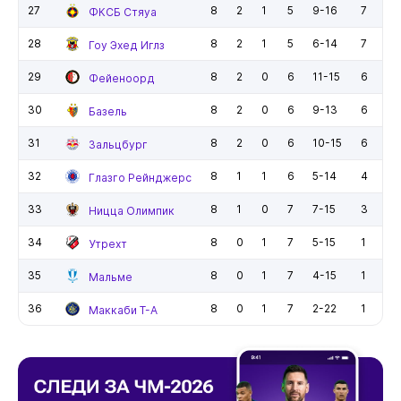
27
8
2
1
5
9-16
7
ФКСБ Стяуа
28
8
2
1
5
6-14
7
Гоу Эхед Иглз
29
8
2
0
6
11-15
6
Фейеноорд
30
8
2
0
6
9-13
6
Базель
31
8
2
0
6
10-15
6
Зальцбург
32
8
1
1
6
5-14
4
Глазго Рейнджерс
33
8
1
0
7
7-15
3
Ницца Олимпик
34
8
0
1
7
5-15
1
Утрехт
35
8
0
1
7
4-15
1
Мальме
36
8
0
1
7
2-22
1
Маккаби Т-А