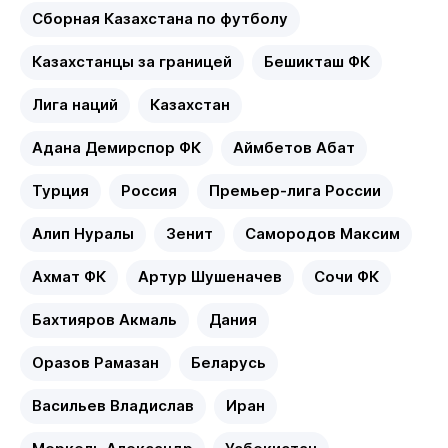
Сборная Казахстана по футболу
Казахстанцы за границей
Бешикташ ФК
Лига наций
Казахстан
Адана Демирспор ФК
Аймбетов Абат
Турция
Россия
Премьер-лига России
Алип Нуралы
Зенит
Самородов Максим
Ахмат ФК
Артур Шушеначев
Сочи ФК
Бахтияров Акмаль
Дания
Оразов Рамазан
Беларусь
Васильев Владислав
Иран