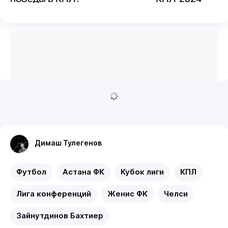
Димаш Тулегенов
Футбол
Астана ФК
Кубок лиги
КПЛ
Лига конференций
Женис ФК
Челси
Зайнутдинов Бахтиер