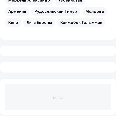
Меркель Александр
Узбекистан
Армения
Рудосельский Тимур
Молдова
Кипр
Лига Европы
Кенжебек Галымжан
РЕКЛАМА