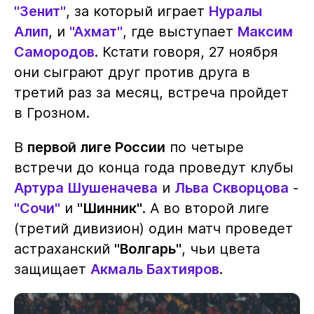
"Зенит"
, за который играет
Нуралы
Алип
, и
"Ахмат"
, где выступает
Максим
Самородов
. Кстати говоря, 27 ноября
они сыграют друг против друга в
третий раз за месяц, встреча пройдет
в Грозном.
В
первой лиге России
по четыре
встречи до конца года проведут клубы
Артура Шушеначева
и
Льва Скворцова
-
"Сочи"
и
"Шинник"
. А во второй лиге
(третий дивизион) один матч проведет
астраханский
"Волгарь"
, чьи цвета
защищает
Акмаль Бахтияров
.