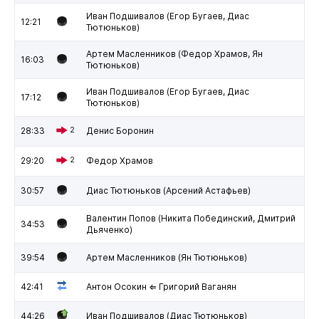
Иван Подшивалов (Егор Бугаев, Диас
12:21
Тютюньков)
Артем Масленников (Федор Храмов, Ян
16:03
Тютюньков)
Иван Подшивалов (Егор Бугаев, Диас
17:12
Тютюньков)
28:33
2
Денис Боронин
29:20
2
Федор Храмов
30:57
Диас Тютюньков (Арсений Астафьев)
Валентин Попов (Никита Побединский, Дмитрий
34:53
Дьяченко)
39:54
Артем Масленников (Ян Тютюньков)
42:41
Антон Осокин ⇐ Григорий Ваганян
44:26
Иван Подшивалов (Диас Тютюньков)