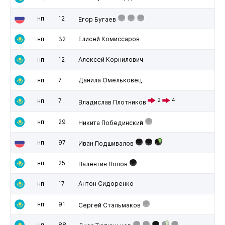
нп
12
Егор Бугаев
нп
32
Елисей Комиссаров
нп
12
Алексей Корнилович
нп
7
Данила Омельковец
нп
7
2
4
Владислав Плотников
нп
29
Никита Побединский
нп
97
Иван Подшивалов
нп
25
Валентин Попов
нп
17
Антон Сидоренко
нп
91
Сергей Стальмаков
нп
88