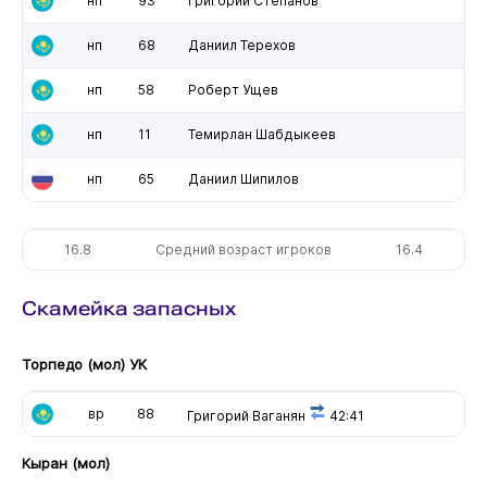
нп
93
Григорий Степанов
нп
68
Даниил Терехов
нп
58
Роберт Ущев
нп
11
Темирлан Шабдыкеев
нп
65
Даниил Шипилов
16.8
Средний возраст игроков
16.4
Скамейка запасных
Торпедо (мол) УК
вр
88
Григорий Ваганян
42:41
Кыран (мол)