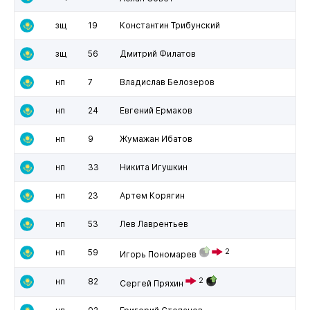
зщ
19
Константин Трибунский
зщ
56
Дмитрий Филатов
нп
7
Владислав Белозеров
нп
24
Евгений Ермаков
нп
9
Жумажан Ибатов
нп
33
Никита Игушкин
нп
23
Артем Корягин
нп
53
Лев Лаврентьев
нп
59
2
Игорь Пономарев
нп
82
2
Сергей Пряхин