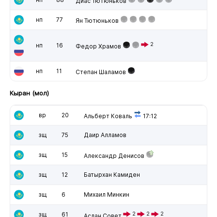
Диас Тютюньков
нп
77
Ян Тютюньков
2
нп
16
Федор Храмов
нп
11
Степан Шаламов
Кыран (мол)
вр
20
Альберт Коваль
17:12
зщ
75
Даир Алламов
зщ
15
Александр Денисов
зщ
12
Батырхан Камиден
зщ
6
Михаил Минкин
зщ
61
2
2
2
Аслан Совет