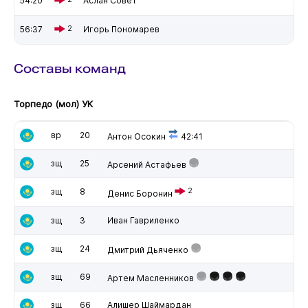
54:20
Аслан Совет
56:37
2
Игорь Пономарев
Составы команд
Торпедо (мол) УК
вр
20
Антон Осокин
42:41
зщ
25
Арсений Астафьев
зщ
8
2
Денис Боронин
зщ
3
Иван Гавриленко
зщ
24
Дмитрий Дьяченко
зщ
69
Артем Масленников
зщ
66
Алишер Шаймардан