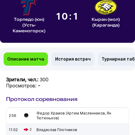
10:1
Торпедо (юн)
Кыран (мол)
(Усть-
(Караганда)
Каменогорск)
Описание матча
История встреч
Турнирная та
Зрители, чел.:
300
Просмотров:
-
Протокол соревнования
Федор Храмов (Артем Масленников, Ян
2:56
Тютюньков)
11:02
2
Владислав Плотников