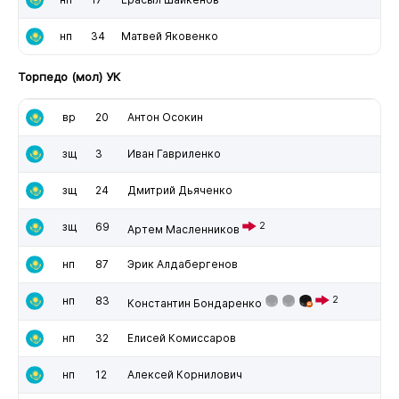
нп
34
Матвей Яковенко
Торпедо (мол) УК
вр
20
Антон Осокин
зщ
3
Иван Гавриленко
зщ
24
Дмитрий Дьяченко
зщ
69
2
Артем Масленников
нп
87
Эрик Алдабергенов
нп
83
2
Константин Бондаренко
нп
32
Елисей Комиссаров
нп
12
Алексей Корнилович