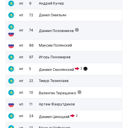
нп
9
Андрей Кучер
нп
72
Данил Омельян
нп
74
Даниил Половников
нп
86
Максим Полянский
нп
97
Игорь Пономарев
нп
5
2
Даниил Смолянский
нп
22
Тимур Тезекпаев
нп
10
Валентин Терещенко
нп
11
Артем Фахрутдинов
нп
24
2
Даниил Цихоцкий
нп
17
Ерасыл Шайкенов