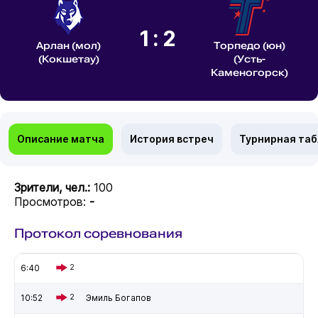
1:2
Арлан (мол)
Торпедо (юн)
(Кокшетау)
(Усть-
Каменогорск)
Описание матча
История встреч
Турнирная та
Зрители, чел.:
100
Просмотров:
-
Протокол соревнования
6:40
2
10:52
2
Эмиль Богапов