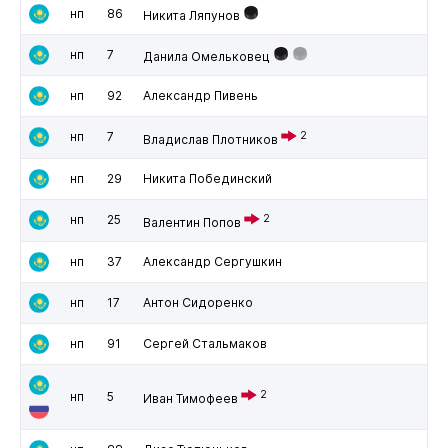
нп
86
Никита Ляпунов
нп
7
Данила Омельковец
нп
92
Александр Пивень
нп
7
2
Владислав Плотников
нп
29
Никита Побединский
нп
25
2
Валентин Попов
нп
37
Александр Сергушкин
нп
17
Антон Сидоренко
нп
91
Сергей Стальмаков
2
нп
5
Иван Тимофеев