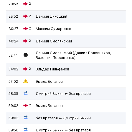
20:53
2
23:52
2
Даниил Цихоцкий
30:27
2
Максим Сумаренко
40:24
2
Даниил Смолянский
Даниил Смолянский (Даниил Половников,
52:41
Валентин Терещенко)
54:02
2
Эльдар Гильфанов
57:02
Эмиль Богапов
58:35
Дмитрий Зыкин ⇐ без вратаря
59:03
2
Эмиль Богапов
59:03
без вратаря ⇐ Дмитрий Зыкин
59:56
Дмитрий Зыкин ⇐ без вратаря