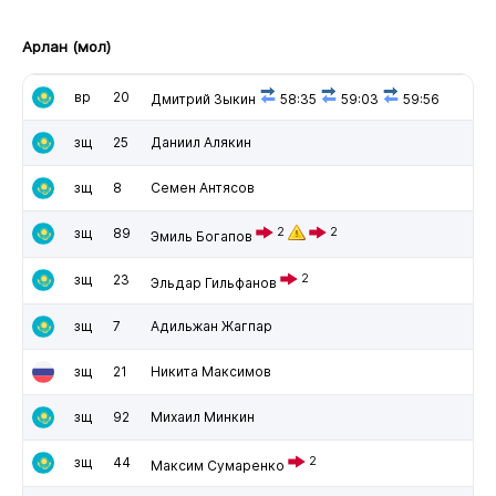
Арлан (мол)
вр
20
Дмитрий Зыкин
58:35
59:03
59:56
зщ
25
Даниил Алякин
зщ
8
Семен Антясов
зщ
89
2
2
Эмиль Богапов
зщ
23
2
Эльдар Гильфанов
зщ
7
Адильжан Жагпар
зщ
21
Никита Максимов
зщ
92
Михаил Минкин
зщ
44
2
Максим Сумаренко