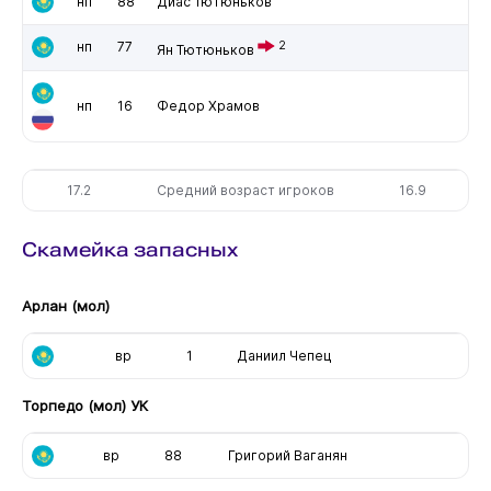
нп
88
Диас Тютюньков
нп
77
2
Ян Тютюньков
нп
16
Федор Храмов
17.2
Средний возраст игроков
16.9
Скамейка запасных
Арлан (мол)
вр
1
Даниил Чепец
Торпедо (мол) УК
вр
88
Григорий Ваганян