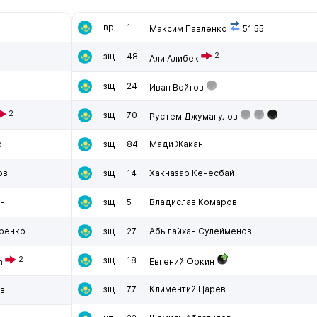
вр
1
Максим Павленко
51:55
зщ
48
2
Али Алибек
зщ
24
Иван Войтов
2
зщ
70
Рустем Джумагулов
о
зщ
84
Мади Жакан
ов
зщ
14
Хакназар Кенесбай
н
зщ
5
Владислав Комаров
аренко
зщ
27
Абылайхан Сулейменов
2
зщ
18
Евгений Фокин
в
зщ
77
Климентий Царев
в