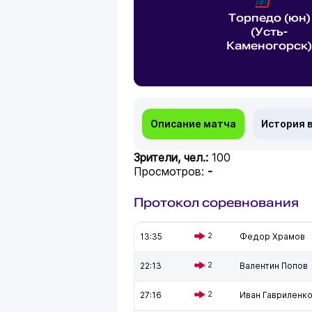
Торпедо (юн)
(Усть-
Каменогорск)
Описание матча
История 
Зрители, чел.:
100
Просмотров:
-
Протокол соревнования
13:35
2
Федор Храмов
22:13
2
Валентин Попов
27:16
2
Иван Гавриленк