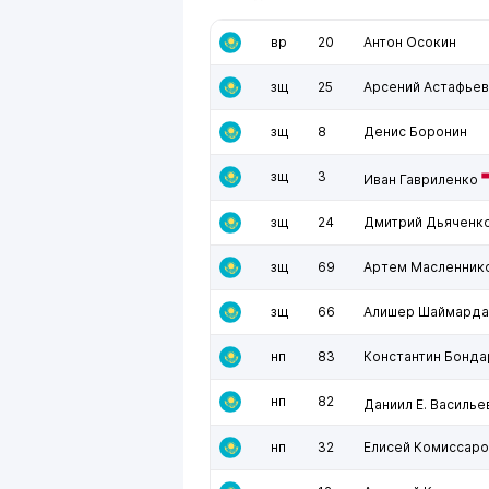
вр
20
Антон Осокин
зщ
25
Арсений Астафьев
зщ
8
Денис Боронин
зщ
3
Иван Гавриленко
зщ
24
Дмитрий Дьяченк
зщ
69
Артем Масленник
зщ
66
Алишер Шаймарда
нп
83
Константин Бонд
нп
82
Даниил Е. Василье
нп
32
Елисей Комиссаро