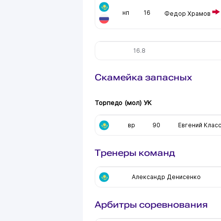
нп
16
Федор Храмов
16.8
Скамейка запасных
Торпедо (мол) УК
вр
90
Евгений Клас
Тренеры команд
Александр Денисенко
Арбитры соревнования