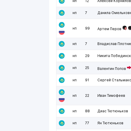
нп
12
Алексей Корнилов
нп
7
Данила Омельков
нп
99
Артем Перов
нп
7
Владислав Плотни
нп
29
Никита Побединск
нп
25
Валентин Попов
нп
91
Сергей Стальмак
нп
22
Иван Тимофеев
нп
88
Диас Тютюньков
нп
77
Ян Тютюньков