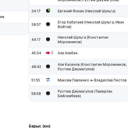
34:17
Евгений Фокин (Николай Шульга)
ьев
Егор Кабатаев (Николай Шульга, Иван
38:57
Войтов)
Николай Шульга (Константин
44:17
Морожников)
45:34
2
Али Алибек
Али Касенов (Константин Морожников,
48:42
Рустем Джумагулов)
51:55
Максим Павленко ⇐ Владислав Пестов
Рустем Джумагулов (Тамерлан
58:58
Бейсембиев)
Барыс (юн)