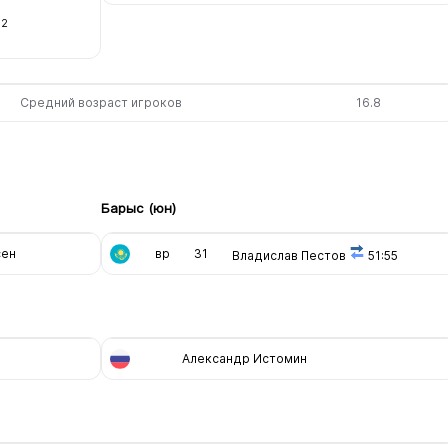
2
Средний возраст игроков
16.8
Барыс (юн)
сен
вр
31
Владислав Пестов
51:55
Александр Истомин