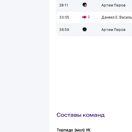
28:11
Артем Перов
33:05
2
Даниил Е. Васил
36:59
Артем Перов
Составы команд
Торпедо (мол) УК