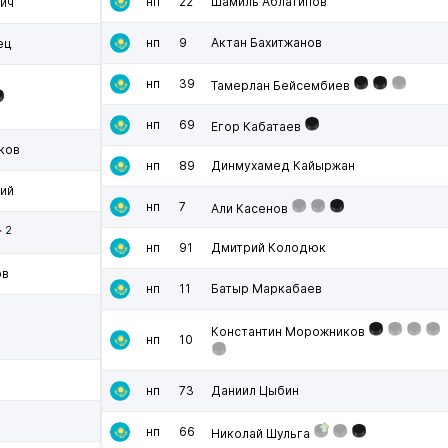
нп
22
Шамиль Аблатипов
ич
нп
9
Актан Бахитжанов
ец
нп
39
Тамерлан Бейсембиев
нп
69
Егор Кабатаев
ков
нп
89
Динмухамед Кайыржан
ий
нп
7
Али Касенов
2
нп
91
Дмитрий Колодюк
ов
нп
11
Батыр Маркабаев
Константин Морожников
нп
10
нп
73
Даниил Цыбин
нп
66
Николай Шульга