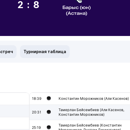
2:8
Барыс (юн)
(Астана)
встреч
Турнирная таблица
18:39
Константин Морожников (Али Касенов)
Тамерлан Бейсембиев (Али Касенов,
20:31
Константин Морожников)
о
Тамерлан Бейсембиев (Константин
25:19
Морожников, Рустем Джумагулов)