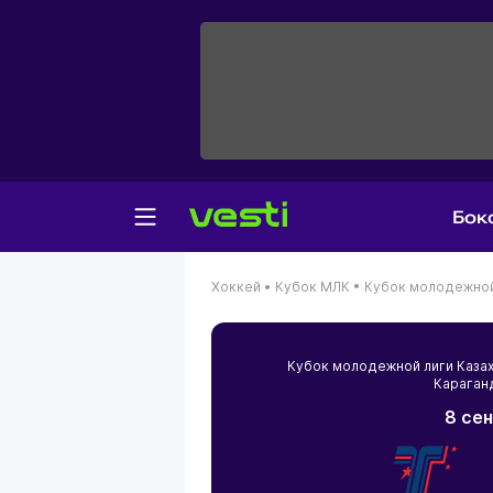
Бок
Хоккей •
Кубок МЛК •
Кубок молодежной 
Кубок молодежной лиги Каза
Караган
8 сен