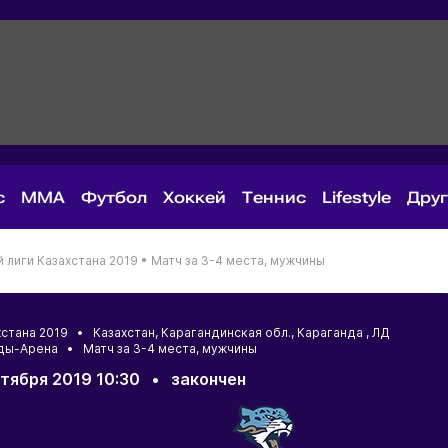
с
MMA
Футбол
Хоккей
Теннис
Lifestyle
Дру
лиги Казахстана 2019 •
Матч за 3-4 места, мужчины
хстана 2019 •
Казахстан
,
Карагандинская обл.
,
Караганда
, ЛД
ды-Арена • Матч за 3-4 места, мужчины
тября 2019 10:30
•
закончен