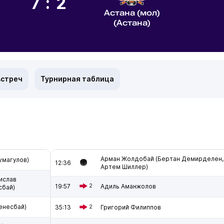
7:2
Астана (мол)
(Астана)
встреч
Турнирная таблица
Арман Жолдобай (Бертан Демирделен,
умагулов)
12:36
Артем Шиллер)
ислав
19:57
2
Адиль Аманжолов
сбай)
енесбай)
35:13
2
Григорий Филиппов