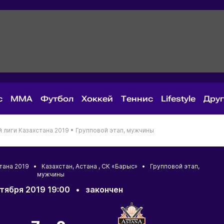
с
MMA
Футбол
Хоккей
Теннис
Lifestyle
Дру
лиги Казахстана 2019 •
Групповой этап, мужчины
стана 2019 •
Казахстан
,
Астана
, СК «Барыс» • Групповой этап,
мужчины
тября 2019 19:00
•
закончен