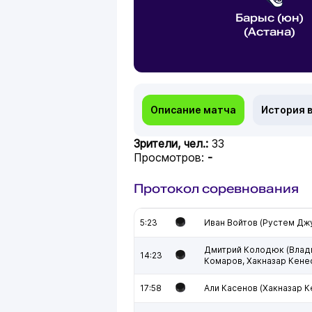
Барыс (юн)
(Астана)
Описание матча
История 
Зрители, чел.:
33
Просмотров:
-
Протокол соревнования
5:23
Иван Войтов (Рустем Дж
Дмитрий Колодюк (Влад
14:23
Комаров, Хакназар Кене
17:58
Али Касенов (Хакназар К