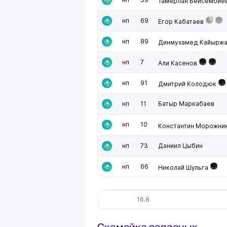
Тамерлан Бейсембие
нп
69
Егор Кабатаев
нп
89
Динмухамед Кайырж
нп
7
Али Касенов
нп
91
Дмитрий Колодюк
нп
11
Батыр Маркабаев
нп
10
Константин Морожни
нп
73
Даниил Цыбин
нп
66
Николай Шульга
16.8
Скамейка запасных