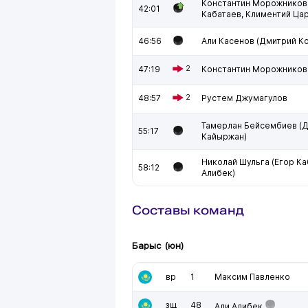
Константин Морожников 
42:01
Кабатаев, Климентий Ца
46:56
Али Касенов (Дмитрий К
47:19
2
Константин Морожников
48:57
2
Рустем Джумагулов
Тамерлан Бейсембиев (
55:17
Кайыржан)
Николай Шульга (Егор Ка
58:12
Алибек)
Составы команд
Барыс (юн)
вр
1
Максим Павленко
зщ
48
Али Алибек