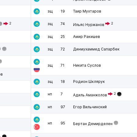
зщ
19
Таир Мухтаров
2
зщ
74
2
Ильяс Нуржанов
зщ
25
Амир Ракишев
зщ
72
Динмухаммед Сапарбек
зщ
71
Никита Суслов
ов
зщ
18
Родион Шклярук
нп
7
2
Адиль Аманжолов
нп
97
Егор Вильчинский
нп
95
Бертан Демирделен