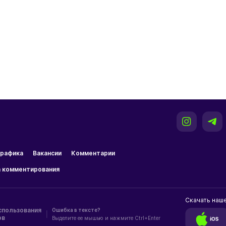
рафика
Вакансии
Комментарии
 комментирования
Скачать наш
спользования
Ошибка в тексте?
|
ов
Выделите ее мышью и нажмите Ctrl+Enter