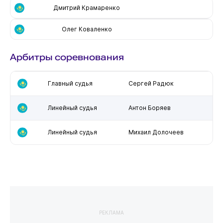
Дмитрий Крамаренко
Олег Коваленко
Арбитры соревнования
Главный судья
Сергей Радюк
Линейный судья
Антон Боряев
Линейный судья
Михаил Долочеев
РЕКЛАМА