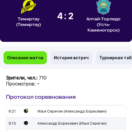
4:2
Темиртау
Алтай-Торпедо
(Темиртау)
(Усть-
Каменогорск)
Описание матча
История встреч
Турнирная та
Зрители, чел.:
710
Просмотров:
-
Протокол соревнования
6:21
Илья Серегин (Александр Борисевич)
9:13
Александр Борисевич (Илья Серегин)