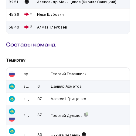
32:51
Александр Меньщиков (Кирилл Савицкий)
45:36
2
Илья Шубович
58:40
2
Алмаз Тлеубаев
Составы команд
Темиртау
вр
Георгий Гелашвили
зщ
6
Данияр Ахметов
зщ
87
Алексей Грищенко
зщ
37
Георгий Дульнев
зщ
33
Никита Зеленин