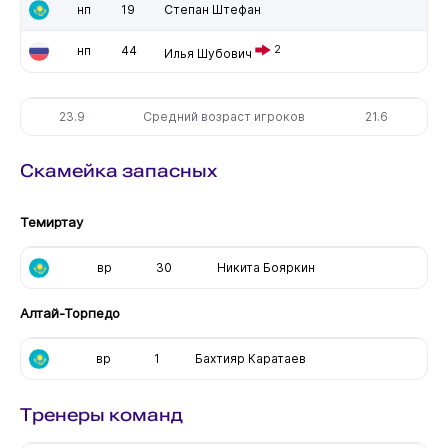
нп
19
Степан Штефан
нп
44
2
Илья Шубович
23.9
Средний возраст игроков
21.6
Скамейка запасных
Темиртау
вр
30
Никита Бояркин
Алтай-Торпедо
вр
1
Бахтияр Каратаев
Тренеры команд