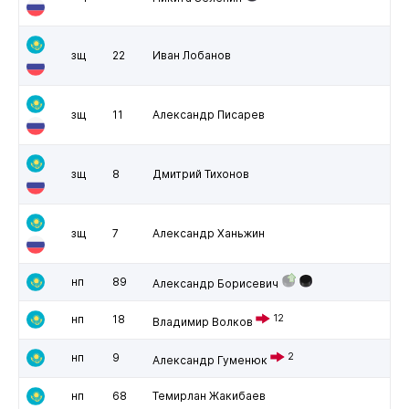
зщ
22
Иван Лобанов
зщ
11
Александр Писарев
зщ
8
Дмитрий Тихонов
зщ
7
Александр Ханьжин
нп
89
Александр Борисевич
нп
18
12
Владимир Волков
нп
9
2
Александр Гуменюк
нп
68
Темирлан Жакибаев