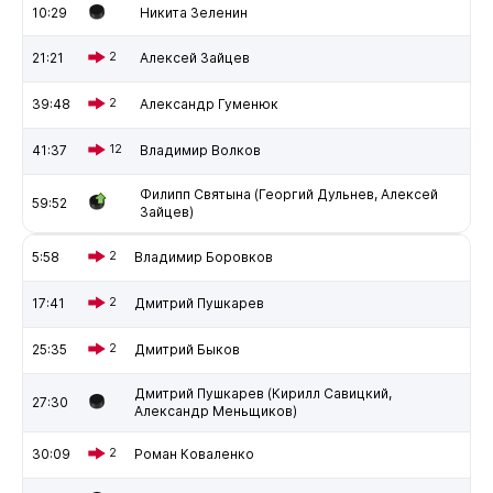
10:29
Никита Зеленин
21:21
2
Алексей Зайцев
39:48
2
Александр Гуменюк
41:37
12
Владимир Волков
Филипп Святына (Георгий Дульнев, Алексей
59:52
Зайцев)
5:58
2
Владимир Боровков
17:41
2
Дмитрий Пушкарев
25:35
2
Дмитрий Быков
Дмитрий Пушкарев (Кирилл Савицкий,
27:30
Александр Меньщиков)
30:09
2
Роман Коваленко