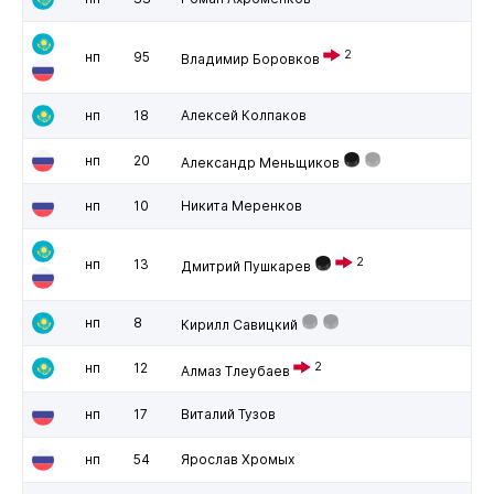
2
нп
95
Владимир Боровков
нп
18
Алексей Колпаков
нп
20
Александр Меньщиков
нп
10
Никита Меренков
2
нп
13
Дмитрий Пушкарев
нп
8
Кирилл Савицкий
нп
12
2
Алмаз Тлеубаев
нп
17
Виталий Тузов
нп
54
Ярослав Хромых