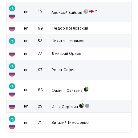
2
нп
13
Алексей Зайцев
нп
99
Федор Козловский
нп
53
Никита Незнамов
нп
77
Дмитрий Орлов
нп
97
Ренат Сафин
нп
83
Филипп Святына
нп
29
Илья Серегин
нп
71
Виталий Тимошенко