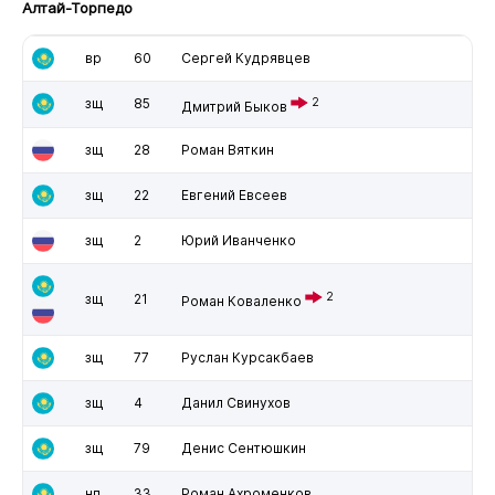
Алтай-Торпедо
вр
60
Сергей Кудрявцев
зщ
85
2
Дмитрий Быков
зщ
28
Роман Вяткин
зщ
22
Евгений Евсеев
зщ
2
Юрий Иванченко
2
зщ
21
Роман Коваленко
зщ
77
Руслан Курсакбаев
зщ
4
Данил Свинухов
зщ
79
Денис Сентюшкин
нп
33
Роман Ахроменков