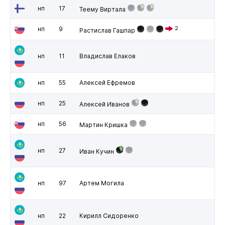
нп
17
Теему Виртала
нп
9
2
Растислав Гашпар
нп
11
Владислав Елаков
нп
55
Алексей Ефремов
нп
25
Алексей Иванов
нп
56
Мартин Кришка
нп
27
Иван Кучин
нп
97
Артем Могила
нп
22
Кирилл Сидоренко