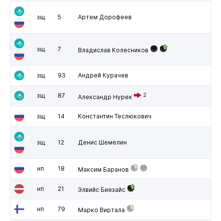
зщ
5
Артем Дорофеев
зщ
7
Владислав Колесников
зщ
93
Андрей Курачев
зщ
87
2
Александр Нурек
зщ
14
Константин Теслюкович
зщ
12
Денис Шемелин
нп
18
Максим Баранов
нп
21
Элвийс Биезайс
нп
79
Марко Виртала