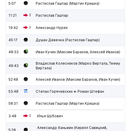
5:07
Растислав Гашпар (Мартин Кришка)
11:21
2
Растислав Гашпар
19:42
2
Александр Нурек
45:17
Душан Девечка (Растислав Гашпар)
48:33
Иван Кучин (Максим Баранов, Алексей Иванов)
Владислав Колесников (Марко Виртала, Теему
49:43
Виртала)
52:48
Алексей Иванов (Максим Баранов, Иван Кучин)
53:48
Степан Горячевских ⇐ Роман Штефан
58:31
Растислав Гашпар (Мартин Кришка)
3:48
2
Илья Шубович
Александр Ханьжин (Кирилл Савицкий,
5:28