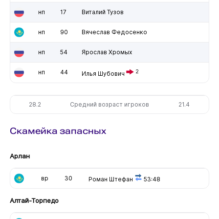
нп
17
Виталий Тузов
нп
90
Вячеслав Федосенко
нп
54
Ярослав Хромых
нп
44
2
Илья Шубович
28.2
Средний возраст игроков
21.4
Скамейка запасных
Арлан
вр
30
Роман Штефан
53:48
Алтай-Торпедо