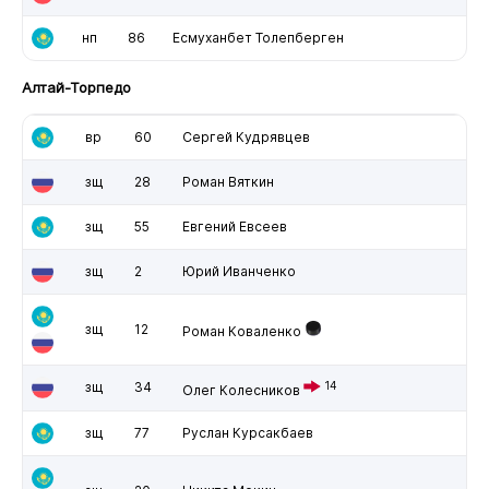
нп
86
Есмуханбет Толепберген
Алтай-Торпедо
вр
60
Сергей Кудрявцев
зщ
28
Роман Вяткин
зщ
55
Евгений Евсеев
зщ
2
Юрий Иванченко
зщ
12
Роман Коваленко
зщ
34
14
Олег Колесников
зщ
77
Руслан Курсакбаев