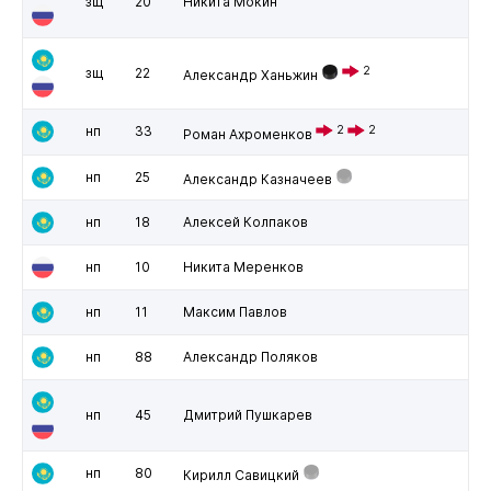
зщ
20
Никита Мокин
2
зщ
22
Александр Ханьжин
нп
33
2
2
Роман Ахроменков
нп
25
Александр Казначеев
нп
18
Алексей Колпаков
нп
10
Никита Меренков
нп
11
Максим Павлов
нп
88
Александр Поляков
нп
45
Дмитрий Пушкарев
нп
80
Кирилл Савицкий