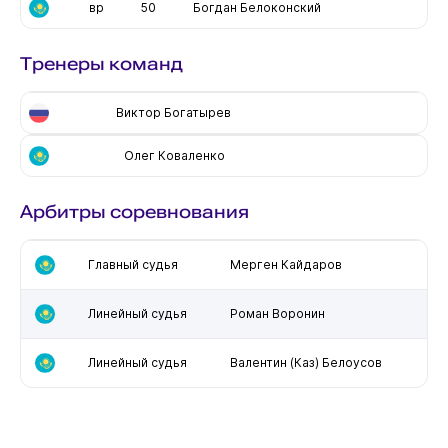
вр
50
Богдан Белоконский
Тренеры команд
Виктор Богатырев
Олег Коваленко
Арбитры соревнования
Главный судья
Мерген Кайдаров
Линейный судья
Роман Воронин
Линейный судья
Валентин (Каз) Белоусов