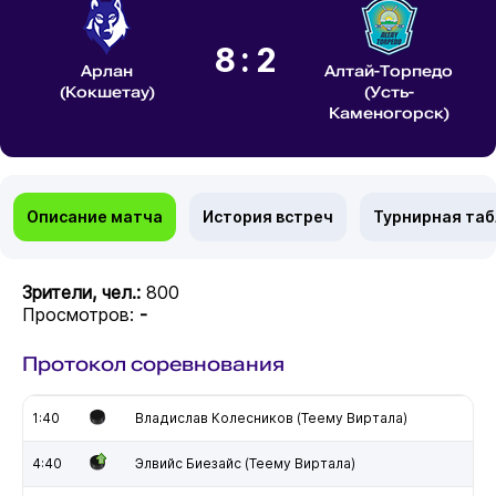
8:2
Арлан
Алтай-Торпедо
(Кокшетау)
(Усть-
Каменогорск)
Описание матча
История встреч
Турнирная та
Зрители, чел.:
800
Просмотров:
-
Протокол соревнования
1:40
Владислав Колесников (Теему Виртала)
4:40
Элвийс Биезайс (Теему Виртала)