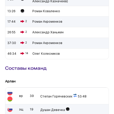
Александр Казначеев)
13:26
Роман Коваленко
17:44
2
Роман Ахроменков
26:55
2
Александр Ханьжин
37:30
2
Роман Ахроменков
46:34
14
Олег Колесников
Составы команд
Арлан
вр
39
Степан Горячевских
53:48
зщ
19
Душан Девечка