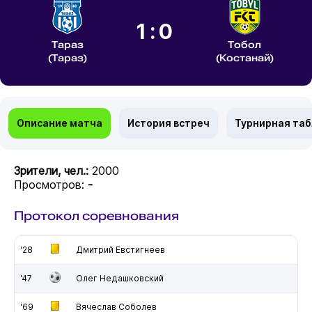
1:0
Тараз
Тобол
(Тараз)
(Костанай)
Описание матча
История встреч
Турнирная та
Зрители, чел.:
2000
Просмотров:
-
Протокол соревнования
'28
Дмитрий Евстигнеев
'47
Олег Недашковский
'69
Вячеслав Соболев