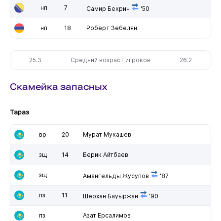
нп
7
Самир Бекрич
'50
нп
18
Роберт Зебелян
25.3
Средний возраст игроков
26.2
Скамейка запасных
Тараз
вр
20
Мурат Мукашев
зщ
14
Берик Айтбаев
зщ
Амангельды Жусупов
'87
пз
11
Шерхан Бауыржан
'90
пз
Азат Ерсалимов