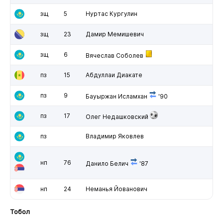
зщ
5
Нуртас Кургулин
зщ
23
Дамир Мемишевич
зщ
6
Вячеслав Соболев
пз
15
Абдуллаи Диакате
пз
9
Бауыржан Исламхан
'90
пз
17
Олег Недашковский
пз
Владимир Яковлев
нп
76
Данило Белич
'87
нп
24
Неманья Йованович
Тобол