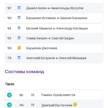
'87
Данило Белич ⇐ Амангельды Жусупов
'90
Бауыржан Исламхан ⇐ Шерхан Бауыржан
'46
Евгений Овшинов ⇐ Александр Кислицын
'50
Самир Бекрич ⇐ Сергей Гридин
'69
Бауыржан Джолчиев
'78
Анатолий Богданов ⇐ Алексей Малышев
Составы команд
Тараз
вр
35
Рамиль Нурмухаметов
зщ
19
Дмитрий Евстигнеев