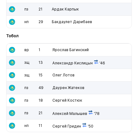
пз
21
Ардак Карпык
нп
29
Бакдаулет Дарибаев
Тобол
вр
1
Ярослав Багинский
зщ
13
Александр Кислицын
'46
зщ
15
Олег Лотов
пз
49
Даурен Жатеков
пз
18
Сергей Костюк
пз
21
Алексей Малышев
'78
нп
11
Сергей Гридин
'50