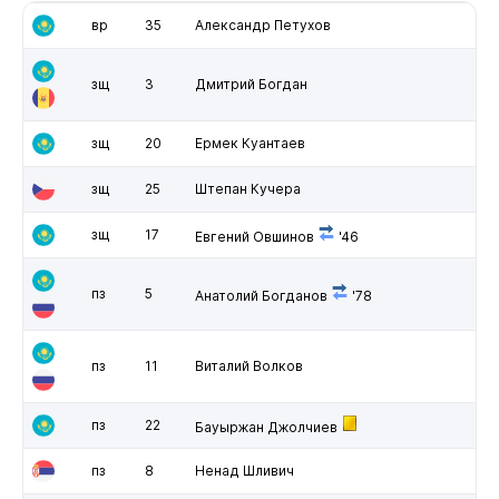
вр
35
Александр Петухов
зщ
3
Дмитрий Богдан
зщ
20
Ермек Куантаев
зщ
25
Штепан Кучера
зщ
17
Евгений Овшинов
'46
пз
5
Анатолий Богданов
'78
пз
11
Виталий Волков
пз
22
Бауыржан Джолчиев
пз
8
Ненад Шливич