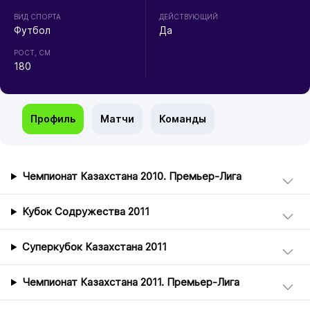
ВИД СПОРТА
ДЕЙСТВУЮЩИЙ
Футбол
Да
РОСТ, СМ
180
Профиль
Матчи
Команды
Чемпионат Казахстана 2010. Премьер-Лига
Кубок Содружества 2011
Суперкубок Казахстана 2011
Чемпионат Казахстана 2011. Премьер-Лига