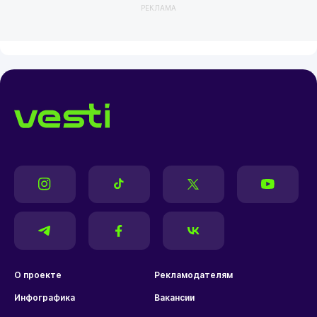
РЕКЛАМА
О проекте
Рекламодателям
Инфографика
Вакансии