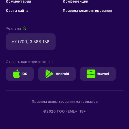
Комментарии
Конференции
Карта сайта
Правила комментирования
Реклама
+7 (700) 3 888 188
Скачать наше приложение
Правила использования материалов
©2026 ТОО «EML»
18+