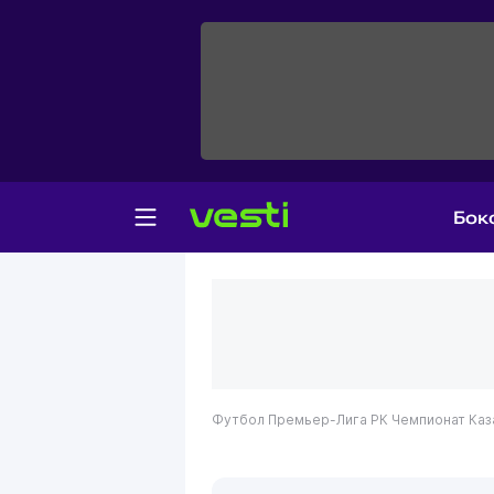
Бок
Футбол
Премьер-Лига РК
Чемпионат Каз