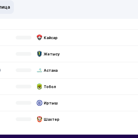
лица
Кайсар
Жетысу
Астана
Тобол
Иртыш
Шахтер