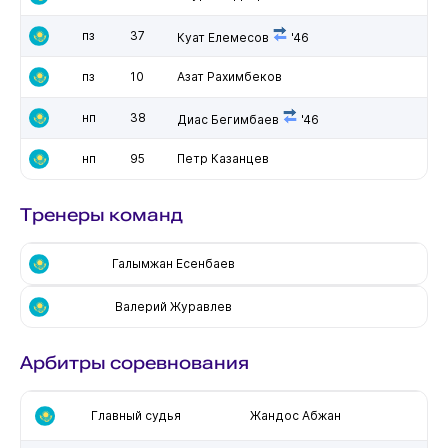
пз
37
Куат Елемесов
'46
пз
10
Азат Рахимбеков
нп
38
Диас Бегимбаев
'46
нп
95
Петр Казанцев
Тренеры команд
Галымжан Есенбаев
Валерий Журавлев
Арбитры соревнования
Главный судья
Жандос Абжан