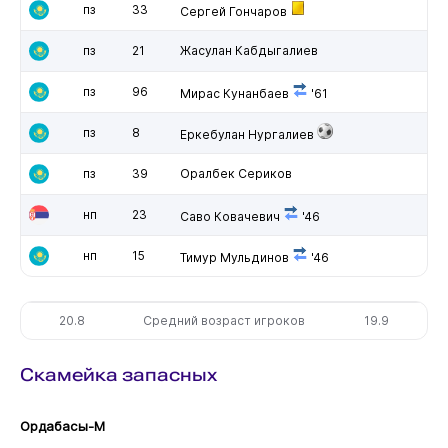
пз
33
Сергей Гончаров
пз
21
Жасулан Кабдыгалиев
пз
96
Мирас Кунанбаев
'61
пз
8
Еркебулан Нургалиев
пз
39
Оралбек Сериков
нп
23
Саво Ковачевич
'46
нп
15
Тимур Мульдинов
'46
20.8
Средний возраст игроков
19.9
Скамейка запасных
Ордабасы-М