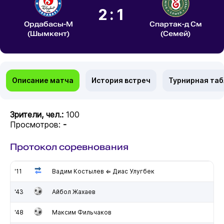
2:1
Ордабасы-М
Спартак-д См
(Шымкент)
(Семей)
Описание матча
История встреч
Турнирная та
Зрители, чел.:
100
Просмотров:
-
Протокол соревнования
'11
Вадим Костылев ⇐ Диас Улугбек
'43
Айбол Жахаев
'48
Максим Фильчаков