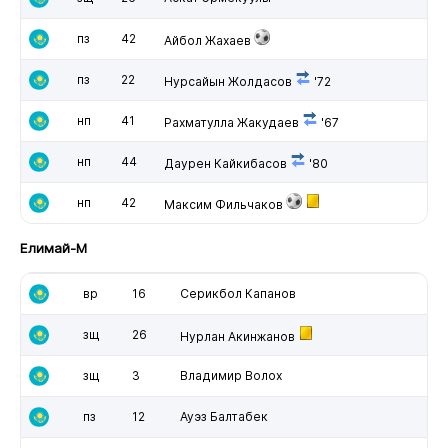
пз
42
Айбол Жахаев
пз
22
Нурсайын Жолдасов
'72
нп
41
Рахматулла Жакудаев
'67
нп
44
Даурен Кайкибасов
'80
нп
42
Максим Фильчаков
Елимай-М
вр
16
Серикбол Капанов
зщ
26
Нурлан Акинжанов
зщ
3
Владимир Волох
пз
12
Ауэз Балтабек