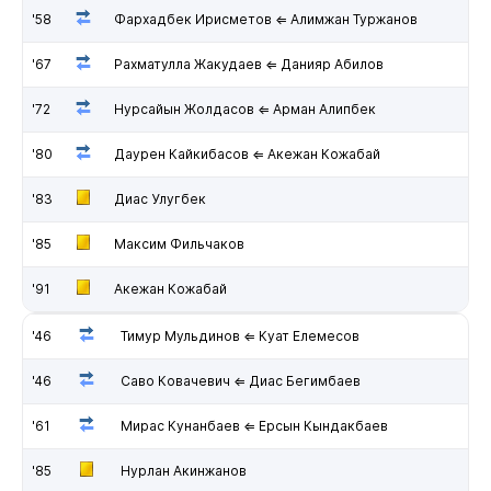
'58
Фархадбек Ирисметов ⇐ Алимжан Туржанов
'67
Рахматулла Жакудаев ⇐ Данияр Абилов
'72
Нурсайын Жолдасов ⇐ Арман Алипбек
'80
Даурен Кайкибасов ⇐ Акежан Кожабай
'83
Диас Улугбек
'85
Максим Фильчаков
'91
Акежан Кожабай
'46
Тимур Мульдинов ⇐ Куат Елемесов
'46
Саво Ковачевич ⇐ Диас Бегимбаев
'61
Мирас Кунанбаев ⇐ Ерсын Кындакбаев
'85
Нурлан Акинжанов