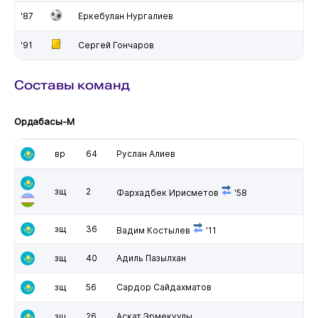
'87
Еркебулан Нургалиев
'91
Сергей Гончаров
Составы команд
Ордабасы-М
вр
64
Руслан Алиев
зщ
2
Фархадбек Ирисметов
'58
зщ
36
Вадим Костылев
'11
зщ
40
Адиль Пазылхан
зщ
56
Сардор Сайдахматов
зщ
26
Аскат Эрмекуулы