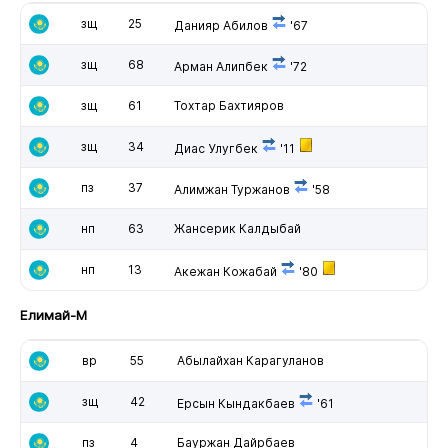
зщ
25
Данияр Абилов
'67
зщ
68
Арман Алипбек
'72
зщ
61
Тохтар Бахтияров
зщ
34
Диас Улугбек
'11
пз
37
Алимжан Туржанов
'58
нп
63
Жансерик Калдыбай
нп
13
Акежан Кожабай
'80
Елимай-М
вр
55
Абылайхан Карагуланов
зщ
42
Ерсын Кындакбаев
'61
пз
4
Бауржан Дайрбаев