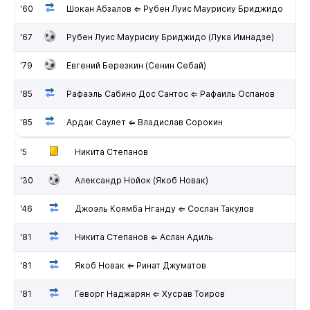
'60
Шокан Абзалов ⇐ Рубен Луис Маурисиу Бриджидо
'67
Рубен Луис Маурисиу Бриджидо (Лука Имнадзе)
'79
Евгений Березкин (Сенин Себай)
'85
Рафаэль Сабино Дос Сантос ⇐ Рафаиль Оспанов
'85
Ардак Саулет ⇐ Владислав Сорокин
'5
Никита Степанов
'30
Александр Нойок (Якоб Новак)
'46
Джоэль Коямба Нганду ⇐ Сослан Такулов
'81
Никита Степанов ⇐ Аслан Адиль
'81
Якоб Новак ⇐ Ринат Джуматов
'81
Геворг Наджарян ⇐ Хусрав Тоиров