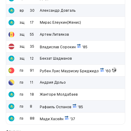
вр
30
Александр Довгаль
зщ
17
Мирас Елеукин(Женис)
зщ
55
Артем Литвяков
зщ
35
Владислав Сорокин
'85
зщ
12
Бекзат Шадманов
пз
91
Рубен Луис Маурисиу Бриджидо
'60
пз
11
Андрия Дрльо
пз
18
Жанторе Молдабаев
пз
8
Рафаиль Оспанов
'85
пз
88
Мади Хасейн
'37