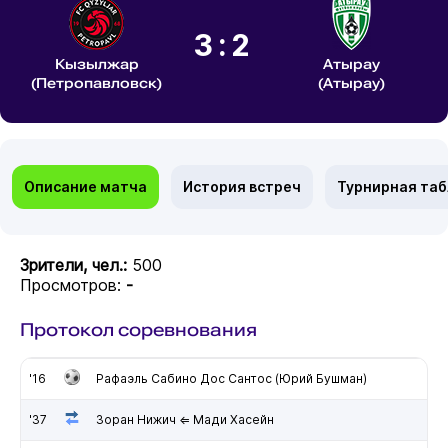
3:2
Кызылжар
Атырау
(Петропавловск)
(Атырау)
Описание матча
История встреч
Турнирная та
Зрители, чел.:
500
Просмотров:
-
Протокол соревнования
'16
Рафаэль Сабино Дос Сантос (Юрий Бушман)
'37
Зоран Нижич ⇐ Мади Хасейн