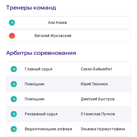
Тренеры команд
Али Алиев
Виталий Жуковский
Арбитры соревнования
Главный судья
Сакен Байымбет
Помощник
Юрий Тихонюк
Помощник
Дмитрий Быстров
Резервный судья
Станислав Пучков
Видеопомощник рефери
Эльвира Нурмустафина