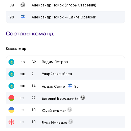
'88
Александр Нойок (Игорь Стасевич)
'90
Александр Нойок ⇐ Едиге Оралбай
Составы команд
Кызылжар
вр
32
Вадим Петров
зщ
2
Улар Жаксыбаев
зщ
14
Ардак Саулет
'85
пз
27
Евгений Березкин
(к)
пз
10
Юрий Бушман
пз
19
Лука Имнадзе