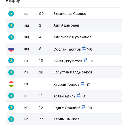
Атырау
вр
90
Владислав Саенко
зщ
2
Ади Адамбаев
зщ
4
Адильбек Жумаханов
зщ
8
Сослан Такулов
'46
пз
10
Ринат Джуматов
'81
пз
20
Ерсултан Калдыбеков
пз
Хусрав Тоиров
'81
нп
11
Аслан Адиль
'81
нп
15
Едиге Оралбай
'90
нп
77
Карим Смыков