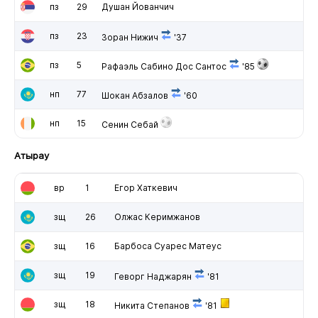
пз
29
Душан Йованчич
пз
23
Зоран Нижич
'37
пз
5
Рафаэль Сабино Дос Сантос
'85
нп
77
Шокан Абзалов
'60
нп
15
Сенин Себай
Атырау
вр
1
Егор Хаткевич
зщ
26
Олжас Керимжанов
зщ
16
Барбоса Суарес Матеус
зщ
19
Геворг Наджарян
'81
зщ
18
Никита Степанов
'81