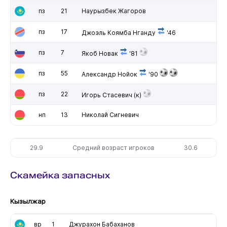
пз
21
Наурызбек Жагоров
пз
17
Джоэль Коямба Нганду
'46
пз
7
Якоб Новак
'81
пз
55
Александр Нойок
'90
пз
22
Игорь Стасевич
(к)
нп
13
Николай Сигневич
29.9
Средний возраст игроков
30.6
Скамейка запасных
Кызылжар
вр
1
Джурахон Бабаханов